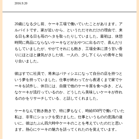
2016.9.20
20歳になる少し前、ケーキ工場で働いていたことがあります。ア
ルバイトです。家が近いから、というただそれだけの理由で、来
る日も来る日も苺のヘタを取ったりしていました。最初は、休憩
時間に商品にならないケーキなどがおやつに出るので、喜んだり
もしていましたが、やがてそれにも飽き、工場全体に漂う甘い香
りにほとほと嫌気がさした頃、一人の、少し下くらいの青年と知
り合いました。
彼はすでに社員で、将来はパティシエになって自分の店を持つと
いう夢を持っていました。仕事が終わってから夜遅くまで家でケ
ーキを試作し、休日には、自腹で他のケーキ屋を食べ歩き、どん
なケーキが流行っているのか、どうしたら美味しいケーキが作れ
るのかをリサーチしている、と話してくれました。
ケーキなんて飽き飽きで、特に夢もなく、時給850円で働いていた
私は、非常にショックを受けました。仕事というものの意識の違
いに。彼はたぶん四六時中ケーキのことを考えていたのだと思い
ます。熱心にケーキの魅力を語ってくれたのを覚えています。