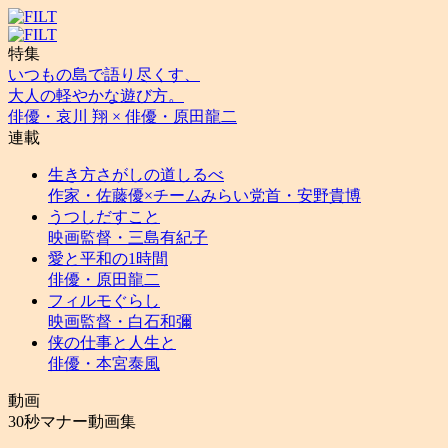
特集
いつもの島で語り尽くす、
大人の軽やかな遊び方。
俳優・哀川 翔 × 俳優・原田龍二
連載
生き方さがしの道しるべ
作家・佐藤優×チームみらい党首・安野貴博
うつしだすこと
映画監督・三島有紀子
愛と平和の1時間
俳優・原田龍二
フィルモぐらし
映画監督・白石和彌
侠の仕事と人生と
俳優・本宮泰風
動画
30秒マナー動画集