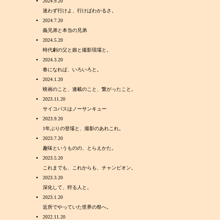
2024.9.20
迷わず行けよ、行けばわかるさ。
2024.7.20
義兄弟と本当の兄弟
2024.5.20
時代劇の父と娘と撮影現場と。
2024.3.20
春になれば、いろいろと。
2024.1.20
映画のこと、連載のこと、繋がったこと。
2023.11.20
サイコパスはノーサンキュー
2023.9.20
1年ぶりの登場と、撮影のあれこれ。
2023.7.20
趣味というものの、とらえかた。
2023.5.20
これまでも、これからも、チャンピオン。
2023.3.20
深化して、狩る人と。
2023.1.20
近所でやっていた世界の祭へ。
2022.11.20