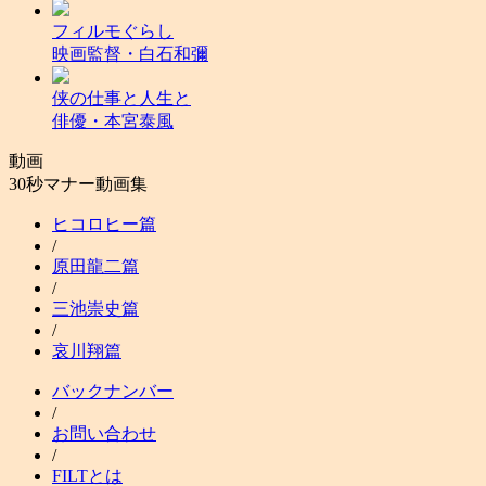
フィルモぐらし
映画監督・白石和彌
侠の仕事と人生と
俳優・本宮泰風
動画
30秒マナー動画集
ヒコロヒー篇
/
原田龍二篇
/
三池崇史篇
/
哀川翔篇
バックナンバー
/
お問い合わせ
/
FILTとは