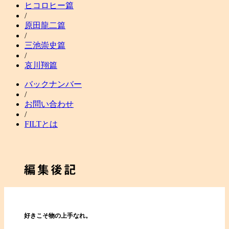
ヒコロヒー篇
/
原田龍二篇
/
三池崇史篇
/
哀川翔篇
バックナンバー
/
お問い合わせ
/
FILTとは
好きこそ物の上手なれ。