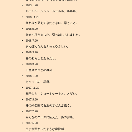
2019.1.20
ルールル、ルルル、ルールル、ルルル。
2018.11.20
終わりが見えてきたときに、思うこと。
2018.9.20
鎌倉へ行きました。引っ越しもしました。
2018.7.20
あんぽんたんもきっとやさしい。
2018.5.20
春のあらしとあらたし。
2018.3.20
旧型スマホとの再会。
2018.1.20
あさっての、場所。
2017.11.20
梅干しと、ショートケーキと、メザシ。
2017.9.20
井の頭公園でも池の水ぜんぶ抜く。
2017.7.20
みんなのニーズに応えた、あのお店。
2017.5.20
生まれ変わったような爽快感。