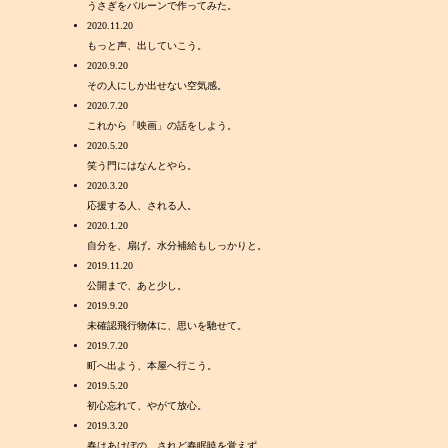
うさぎをバルーンで作ってみた。
2020.11.20
もっと声、出していこう。
2020.9.20
その人にしか出せない空気感。
2020.7.20
これから「映画」の話をしよう。
2020.5.20
笑う門にはなんとやら。
2020.3.20
応援する人、される人。
2020.1.20
自分を、扇げ。水分補給もしっかりと。
2019.11.20
公開まで、あと少し。
2019.9.20
未確認飛行物体に、思いを馳せて。
2019.7.20
町へ出よう、本屋へ行こう。
2019.5.20
初心忘れて、やがて放心。
2019.3.20
春はあけぼの、されど春眠暁を覚えず。