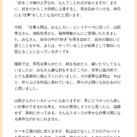
「好きこそ物の上手なれ」なんてことわざがありますが、まさ
に、好きだからこそ自然に上達するし、突き詰めていける。休日
にも“仕事”をしたくなるのだと思います。
今回、「仕事人間は、おもしろい」というテーマに沿って、山田
孝之さん、池松壮亮さん、福井晴敏さんにご登場いただきまし
た。みなさん、自分の中の“好き”を突き詰めて、自分の面白いと
思うことをやる。または、やっていることが結果として面白いと
思えることになっている方々です。
撮影では、羽毛を降らせたり、紙を丸めたり、破いたりしてもら
いましたが、みなさん嫌な顔をするどころか、非常に協力的で、
とても真面目に挑んでくださいました。その真摯な姿勢は、やは
り、作り上げる作品に表れているし、周りの人間にも伝わるのだ
と思いました。
山田さんのインタビューにもありますが、常にどうやったら楽し
い仕事ができるかを考え、それが実現しそうだと思ったら、躊躇
せず、真剣にやってみる。そんなスタンスが幸せな仕事人間にな
る条件なのかもしれません。
ケーキ工場の話に戻りますが、私はほどなくしてそのアルバイト