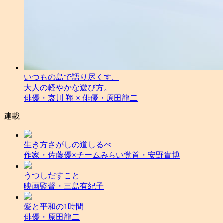
いつもの島で語り尽くす、
大人の軽やかな遊び方。
俳優・哀川 翔 × 俳優・原田龍二
連載
生き方さがしの道しるべ
作家・佐藤優×チームみらい党首・安野貴博
うつしだすこと
映画監督・三島有紀子
愛と平和の1時間
俳優・原田龍二