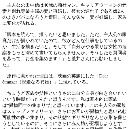
主人公の田中信は40歳の商社マン。キャリアウーマンの元
妻と別れ専業主婦の妻と再婚し、彼女の連れ子である娘2人
のよきパパになろうと奮闘。そんな矢先、妻が妊娠し、家族
に変化が訪れる。
「脚本を読んで、撮りたいと思いました。ただ、主人公の家
庭だけが描かれていたので、彼がどんな仕事をしているの
か、生活を描きたいと。そして『自分がやる限りは女性の造
詣をもっと深めて書いてもらえませんか。そうしたら賛同者
を募って、お金を集めます！』と荒井さんにお願いしまし
た」
原作に惹かれた理由は、映画の英題にした「Dear
étranger（親愛なる異物）」に現れている。
「ちょうど家族や父性というものに自分自身が向き合いたい
という時期だったんだと思うんです。私は基本的に家族
は“異物同士の集まり”だと思っています。この主人公の家族
はステップファミリーで、さらにお互いが異物だと思い込む
可能性の多い集まり。その状態でギリギリなんとか形を保と
うとしているのに、そこにさらに赤ん坊が登場しようとす