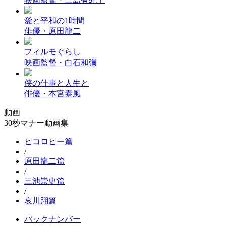
愛と平和の1時間
俳優・原田龍二
フィルモぐらし
映画監督・白石和彌
侠の仕事と人生と
俳優・本宮泰風
動画
30秒マナー動画集
ヒコロヒー篇
/
原田龍二篇
/
三池崇史篇
/
哀川翔篇
バックナンバー