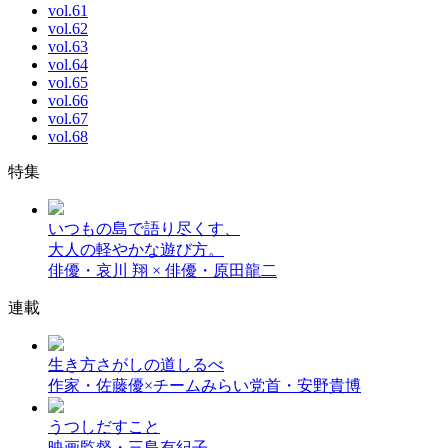
vol.61
vol.62
vol.63
vol.64
vol.65
vol.66
vol.67
vol.68
特集
いつもの島で語り尽くす、
大人の軽やかな遊び方。
俳優・哀川 翔 × 俳優・原田龍二
連載
生き方さがしの道しるべ
作家・佐藤優×チームみらい党首・安野貴博
うつしだすこと
映画監督・三島有紀子