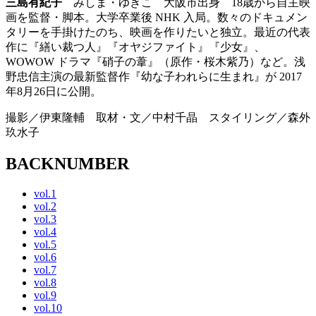
三島有紀子
みしま・ゆきこ 大阪市出身 18歳から自主映
画を監督・脚本。大学卒業後 NHK 入局。数々のドキュメン
タリーを手掛けたのち、映画を作りたいと独立。最近の代表
作に『繕い裁つ人』『オヤジファイト』『少女』、
WOWOW ドラマ『硝子の葦』（原作・桜木紫乃）など。浅
野忠信主演の最新監督作『幼な子われらに生まれ』が 2017
年8月26日に公開。
撮影／伊東隆輔 取材・文／中村千晶 スタイリング／森外
玖水子
BACKNUMBER
vol.1
vol.2
vol.3
vol.4
vol.5
vol.6
vol.7
vol.8
vol.9
vol.10