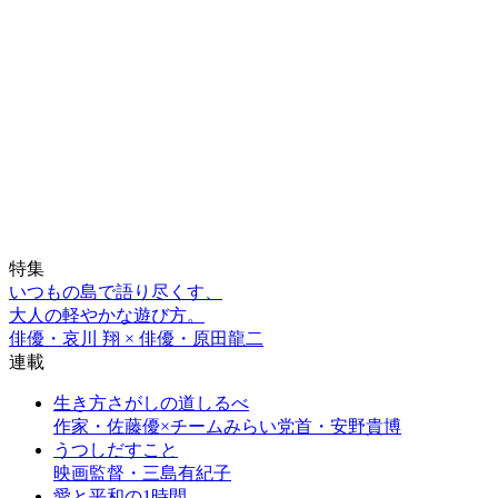
特集
いつもの島で語り尽くす、
大人の軽やかな遊び方。
俳優・哀川 翔 × 俳優・原田龍二
連載
生き方さがしの道しるべ
作家・佐藤優×チームみらい党首・安野貴博
うつしだすこと
映画監督・三島有紀子
愛と平和の1時間