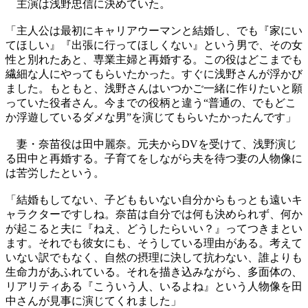
主演は浅野忠信に決めていた。
「主人公は最初にキャリアウーマンと結婚し、でも『家にい
てほしい』『出張に行ってほしくない』という男で、その女
性と別れたあと、専業主婦と再婚する。この役はどこまでも
繊細な人にやってもらいたかった。すぐに浅野さんが浮かび
ました。もともと、浅野さんはいつかご一緒に作りたいと願
っていた役者さん。今までの役柄と違う“普通の、でもどこ
か浮遊しているダメな男”を演じてもらいたかったんです」
妻・奈苗役は田中麗奈。元夫からDVを受けて、浅野演じ
る田中と再婚する。子育てをしながら夫を待つ妻の人物像に
は苦労したという。
「結婚もしてない、子どももいない自分からもっとも遠いキ
ャラクターですしね。奈苗は自分では何も決められず、何か
が起こると夫に『ねえ、どうしたらいい？』ってつきまとい
ます。それでも彼女にも、そうしている理由がある。考えて
いない訳でもなく、自然の摂理に決して抗わない、誰よりも
生命力があふれている。それを描き込みながら、多面体の、
リアリティある『こういう人、いるよね』という人物像を田
中さんが見事に演じてくれました」