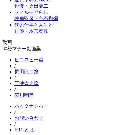
俳優・原田龍二
フィルモぐらし
映画監督・白石和彌
侠の仕事と人生と
俳優・本宮泰風
動画
30秒マナー動画集
ヒコロヒー篇
/
原田龍二篇
/
三池崇史篇
/
哀川翔篇
バックナンバー
/
お問い合わせ
/
FILTとは