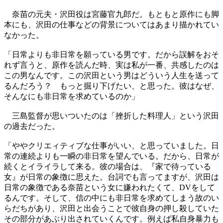
奈苗の元夫・沢田役は宮藤官九郎だ。もともと原作にも脚
本にも、沢田の仕事などの背景についてはあまり描かれてい
なかった。
「日常よりも非日常を願っている男です。だから誤解をおそ
れず言うと、原作を読んだ時、実は私が一番、共感したのは
この男なんです。この沢田という男はどういう人生を送って
るんだろう？ もっと掘り下げたい、と思った。彼はなぜ、
そんなにも非日常を求めているのか」
三島監督が思いついたのは「挫折した料理人」という沢田
の過去だった。
「ややクリエィティブな仕事がいい、と思っていました。日
常の連続よりも一瞬の非日常を望んでいる。だから、日常が
続くとイライラして来る。彼の場合は、『家で待っている
女』が日常の象徴に思えた。台詞でも言ってますが、沢田は
日常の象徴である奈苗という女に嫌われたくて、DVをして
るんです。そして、信の中にも非日常を求めてしまう故のい
らだちがあり、沢田と出会うことで彼自身の押し殺していた
その部分があぶり出されていくんです。例えば私自身暴力も