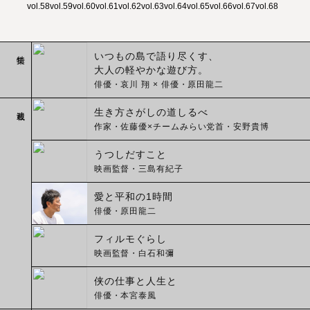
vol.58
vol.59
vol.60
vol.61
vol.62
vol.63
vol.64
vol.65
vol.66
vol.67
vol.68
特集
いつもの島で語り尽くす、
大人の軽やかな遊び方。
俳優・哀川 翔 × 俳優・原田龍二
連載
生き方さがしの道しるべ
作家・佐藤優×チームみらい党首・安野貴博
うつしだすこと
映画監督・三島有紀子
愛と平和の1時間
俳優・原田龍二
フィルモぐらし
映画監督・白石和彌
侠の仕事と人生と
俳優・本宮泰風