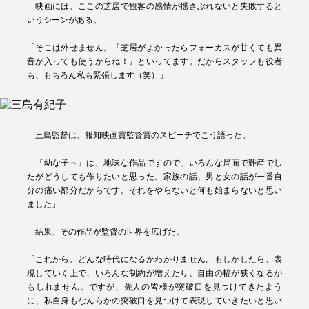
映画には、ここの芝居で観客の感情が揺さぶれないと失敗すると
いうシーンがある。
「そこは外せません。『芝居がよかったらフォーカスが甘くても異
音が入っても使うからね！』といってます。だからスタッフも役者
も、もちろん私も緊張します（笑）」
三島監督は、報知映画賞監督賞のスピーチでこう語った。
「『幼な子～』は、地味な作品ですので、いろんな局面で難産でし
たがどうしても作りたいと思った。家族の話、男と女の話が一番自
分の痛い部分だからです。それをやらないと何も始まらないと思い
ました」
結果、その作品が監督の世界を広げた。
「これから、どんな時代になるかわかりません。もしかしたら、表
現していく上で、いろんな制約が増えたり、自由の幅が狭くなるか
もしれません。ですが、先人の皆様が突破口を見つけてきたよう
に、私自身もなんらかの突破口を見つけて表現していきたいと思い