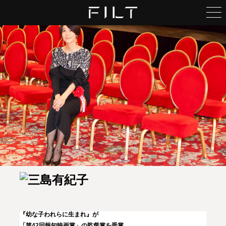
いつもの島で語り尽くす、
大人の軽やかな遊び方。
俳優・哀川 翔 × 俳優・原田龍二
生き方さがしの道しるべ
作家・佐藤優×チームみらい党首・安野貴博
うつしだすこと
映画監督・三島有紀子
愛と平和の1時間
俳優・原田龍二
フィルモぐらし
映画監督・白石和彌
侠の仕事と人生と
『幼な子われらに生まれ』が
俳優・本宮泰風
「第42回報知映画賞」の監督賞を受賞。