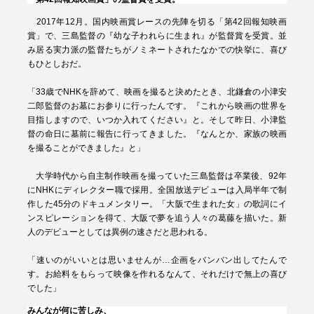
2017年12月。国内映画賞レースの先陣を切る「第42回報知映画
30秒マナー動画集
賞」で、三島監督の『幼な子われらに生まれ』が監督賞を受賞。並
ヒコロヒー篇
/
原田龍二篇
/
三池崇史篇
/
哀川翔篇
み居る実力派の監督たちがノミネートされたなかでの快挙に、喜び
もひとしおだ。
バックナンバー
/
お問い合わせ
/
FILTとは
「33歳でNHKを辞めて、映画を撮ると決めたとき、北鎌倉の小津安
二郎監督のお墓にお参りに行ったんです。『これから映画の世界を
目指しますので、いつか入れてください』と。そして昨日、小津監
督の命日に墓前に報告に行ってきました。『なんとか、家族の映画
を撮ることができました』と」
大学時代から自主制作映画を撮っていた三島監督は卒業後、92年
にNHKにディレクター職で採用。全国放送デビューは入局半年で制
作した45分のドキュメンタリー。「大阪で生まれた女」の歌詞にイ
ンスピレーションを得て、大阪で夢を追う人々の葛藤を描いた。新
人のデビューとしては異例の速さだと思われる。
「速いのがいいとは思いませんが…企画をバンバン出してたんで
す。お給料をもらって映像を作れるなんて、それだけで無上の喜び
でした」
みんなが何に苦しみ、