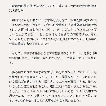
映画の世界に飛び込む決心をした一番のきっかけは95年の阪神淡
路大震災だ。
「明日死ぬかもしれない、と意識したときに、映画を撮らないで死
んでいけるのか…考えた。相談した全員から『会社辞めるのはやめ
とけ』と言われましたけど（笑）、でも、どこかでたたまないと新
しいことができない、と。これはもう生き方の問題ですね。それ
で、とりあえず2年くらい生きていけるお金を貯めてから、ある晴れ
た日に辞表を書いて出しました」
そして、東映京都撮影所などで助監督時代がスタート。それから6
年後の09年に、『刺青 匂ひ月のごとく』で監督デビューを果た
す。
「ある種エロスの世界なのですが、私はロマンポルノでデビューし
た監督たちも大好きだったし、まったく問題なかった。それにとに
かく撮れば自分の考え方、撮り方、なんらかが表現できる。撮らな
いことには誰にもわからない。後に三池（崇史）さんからも言われ
ました。『来る仕事には、自分に撮らせたいと思ってくれた相手の
思いがある。だから乗っかったほうがいい』と。私もそう思いま
す。その“縁”を信じることが大事なのかなと思いました」