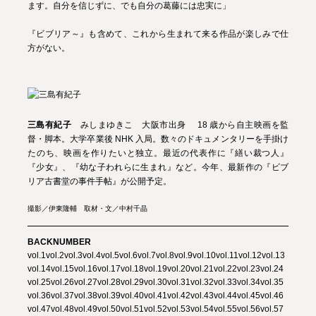
ます。自分を信じずに、でも自分の葛藤には忠実に」
『ビブリア～』も含めて、これから生まれて来る作品が楽しみで仕
方がない。
三島有紀子
みしまゆきこ 大阪市出身 18 歳から自主映画を監
督・脚本。大学卒業後 NHK 入局。数々のドキュメンタリーを手掛け
たのち、映画を作りたいと独立。最近の代表作に『繕い裁つ人』
『少女』、『幼な子われらに生まれ』など。今年、最新作の『ビブ
リア古書堂の事件手帖』が公開予定。
撮影／伊東隆輔 取材・文／中村千晶
BACKNUMBER
vol.1
vol.2
vol.3
vol.4
vol.5
vol.6
vol.7
vol.8
vol.9
vol.10
vol.11
vol.12
vol.13
vol.14
vol.15
vol.16
vol.17
vol.18
vol.19
vol.20
vol.21
vol.22
vol.23
vol.24
vol.25
vol.26
vol.27
vol.28
vol.29
vol.30
vol.31
vol.32
vol.33
vol.34
vol.35
vol.36
vol.37
vol.38
vol.39
vol.40
vol.41
vol.42
vol.43
vol.44
vol.45
vol.46
vol.47
vol.48
vol.49
vol.50
vol.51
vol.52
vol.53
vol.54
vol.55
vol.56
vol.57