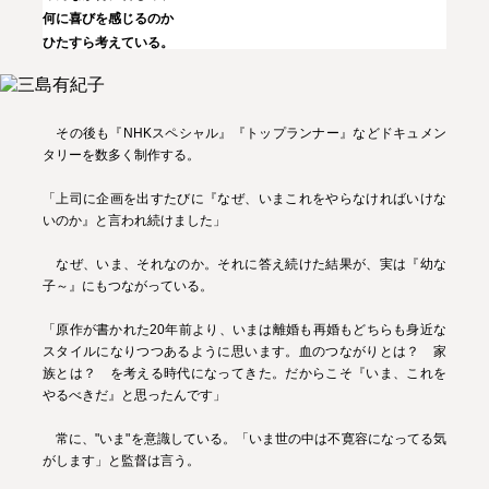
何に喜びを感じるのか
ひたすら考えている。
その後も『NHKスペシャル』『トップランナー』などドキュメン
タリーを数多く制作する。
「上司に企画を出すたびに『なぜ、いまこれをやらなければいけな
いのか』と言われ続けました」
なぜ、いま、それなのか。それに答え続けた結果が、実は『幼な
子～』にもつながっている。
「原作が書かれた20年前より、いまは離婚も再婚もどちらも身近な
スタイルになりつつあるように思います。血のつながりとは？ 家
族とは？ を考える時代になってきた。だからこそ『いま、これを
やるべきだ』と思ったんです」
常に、"いま"を意識している。「いま世の中は不寛容になってる気
がします」と監督は言う。