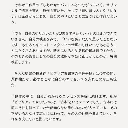
それが二作目の『しあわせのパン』へとつながっていく。オリジ
ナルで脚本を書き、原作も書いた。そして『繕い裁つ人』や『幼な
子』は企画からはじめ、自分のやりたいことに近づけた作品だとい
う。
「でも、自分のやりたいことが100％できたというものはまだできて
いません。自分の映画をみて、『いいなあ』なんて思ったことない
です。もちろんキャスト・スタッフの仕事ぶりはいいなあと思うこ
とはたくさんありますが。映画はいろんな選択の最終形ですから。
そのときの監督としての自分の選択が本当に正しかったのか、毎回
検証します」
そんな監督の最新作『ビブリア古書堂の事件手帖』は今年公開。
原作物だが、必ずどこかに自分のエッセンスを入れるのが三島流
だ。
「原作の中に、自分が惹かれるエッセンスを探し続けます。私が
『ビブリア』でやりたいのは、“古本”というテーマでした。古本には
前にそれを持っていた全然知らない誰かの思いが入っている。その
本がいろんな形で誰かに伝わって、その人の行動を変えていく。そ
れを表現したいと思っています」