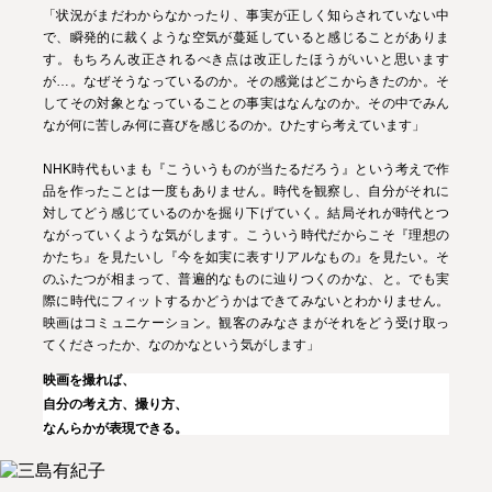
「状況がまだわからなかったり、事実が正しく知らされていない中
で、瞬発的に裁くような空気が蔓延していると感じることがありま
す。もちろん改正されるべき点は改正したほうがいいと思います
が…。なぜそうなっているのか。その感覚はどこからきたのか。そ
してその対象となっていることの事実はなんなのか。その中でみん
なが何に苦しみ何に喜びを感じるのか。ひたすら考えています」
NHK時代もいまも『こういうものが当たるだろう』という考えで作
品を作ったことは一度もありません。時代を観察し、自分がそれに
対してどう感じているのかを掘り下げていく。結局それが時代とつ
ながっていくような気がします。こういう時代だからこそ『理想の
かたち』を見たいし『今を如実に表すリアルなもの』を見たい。そ
のふたつが相まって、普遍的なものに辿りつくのかな、と。でも実
際に時代にフィットするかどうかはできてみないとわかりません。
映画はコミュニケーション。観客のみなさまがそれをどう受け取っ
てくださったか、なのかなという気がします」
映画を撮れば、
自分の考え方、撮り方、
なんらかが表現できる。