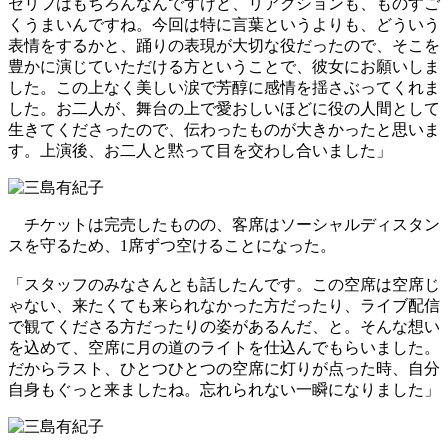
セリフはもちろんなんですけど、リアクションも、ものすご
くうまいんですね。今回は特に言葉というよりも、どういう
表情をするかと、踊りの表現が大切な役だったので、そこを
豊かに演じていただける方ということで、彼女にお願いしま
した。この上なく美しい涙で芳醇に感情を揺さぶってくれま
した。お二人が、舞台の上で愛おしいほどに役の人間として
生きてくださったので、伝わったものが大きかったと思いま
す。上演後、お二人と黙って目を交わし合いました」
チケットは完売したものの、客席はソーシャルディスタン
スを守るため、1席ずつ空けることになった。
「スタッフのみなさんとも話したんです。この空席は空席じ
ゃない、来たくても来られなかった方だったり、ライブ配信
で観てくださる方だったりの姿があるんだ、と。そんな想い
を込めて、空席に月の道のライトを仕込んでもらいました。
だからラスト、ひとつひとつの空席に灯りが点った時、自分
自身もぐっと来ましたね。忘れられない一瞬になりました」