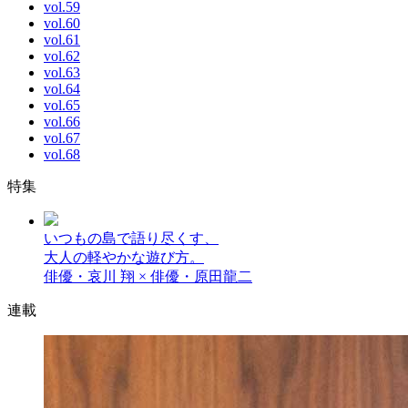
vol.59
vol.60
vol.61
vol.62
vol.63
vol.64
vol.65
vol.66
vol.67
vol.68
特集
いつもの島で語り尽くす、
大人の軽やかな遊び方。
俳優・哀川 翔 × 俳優・原田龍二
連載