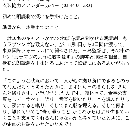
衣装協力／アンダーカバー（03-3407-1232）
初めて朗読劇で演出を手掛けたこと。
準備から、本番までのこと。
計18名のキャストが4つの物語を読み聞かせる朗読劇「も
うラブソングは歌えない」が、8月8日から3日間に渡って、
東京国際フォーラムにて開催された。三島監督は、その中の
1つ「カラマツのように君を愛す」の脚本と演出を担当。自
身初の朗読劇を手掛けるにあたって監督にはある思いがあっ
た。
「このような状況において、人が心の拠り所にできるものっ
てなんだろうと考えたときに、まずは毎日の暮らしを“きち
んと繰り返すこと”だと思ったんです。朝起きて、食事の支
度をして、食べて、語り、音楽を聞いたり、本を読んだりし
て、夜になると眠り、そしてまた朝を迎える。そして何よ
り、離れていても“寄り添うこと”がこれからはより生きてい
くことを支えてくれるんじゃないかと考えていたときに、こ
の企画のお話をいただいたんです」