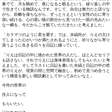
奏でて、月を眺めて、夜になると眠るという、繰り返しの中
で生きている物語なんです。そして、自分は無力だと語りな
がら、距離を保ちながら、ずっとりえという女性の心に寄り
添い続ける。心の黒い陰の部分から見つけた一筋の光みたい
な一瞬を、今だからこそ観ていただきたいと考えました」
「カラマツのように君を愛す」では、水縞尚が、りえの欠け
てしまった心がいつか満たされるようにと、祈りながら寄り
添うように生きる日々を日記に綴っていく。
「りえは日記の中に描かれた世界の人だし、ほとんどセリフ
も話さない。それでりえには身体表現をしてもらいたいと考
えました。そしてラストに日記を書いた水縞と日記の中の世
界のりえが、現実の同じ空間で融合し、初めて見つめ合うと
いう構造を新しい朗読劇としてやってみたいなと」
今作の世界の
住人になって
もらいたい。