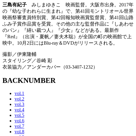
三島有紀子
みしまゆきこ 映画監督。大阪市出身。2017年
の『幼な子われらに生まれ』で、第41回モントリオール世界
映画祭審査員特別賞、第42回報知映画賞監督賞、第41回山路
ふみ子賞作品賞を受賞。その他の主な監督作品に『しあわせ
のパン』『繕い裁つ人』『少女』などがある。最新作
『Red』（出演・夏帆／妻夫木聡）が全国の町の映画館で上
映中。10月2日にはBlu-ray＆DVDがリリースされる。
撮影／伊東隆輔
スタイリング／谷崎 彩
衣装協力／アンダーカバー（03-3407-1232）
BACKNUMBER
vol.1
vol.2
vol.3
vol.4
vol.5
vol.6
vol.7
vol.8