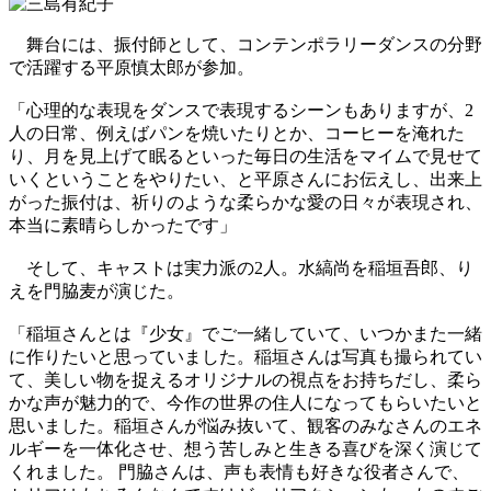
舞台には、振付師として、コンテンポラリーダンスの分野
で活躍する平原慎太郎が参加。
「心理的な表現をダンスで表現するシーンもありますが、2
人の日常、例えばパンを焼いたりとか、コーヒーを淹れた
り、月を見上げて眠るといった毎日の生活をマイムで見せて
いくということをやりたい、と平原さんにお伝えし、出来上
がった振付は、祈りのような柔らかな愛の日々が表現され、
本当に素晴らしかったです」
そして、キャストは実力派の2人。水縞尚を稲垣吾郎、り
えを門脇麦が演じた。
「稲垣さんとは『少女』でご一緒していて、いつかまた一緒
に作りたいと思っていました。稲垣さんは写真も撮られてい
て、美しい物を捉えるオリジナルの視点をお持ちだし、柔ら
かな声が魅力的で、今作の世界の住人になってもらいたいと
思いました。稲垣さんが悩み抜いて、観客のみなさんのエネ
ルギーを一体化させ、想う苦しみと生きる喜びを深く演じて
くれました。 門脇さんは、声も表情も好きな役者さんで、