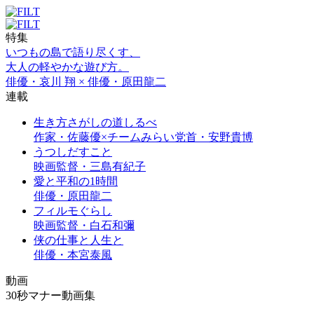
特集
いつもの島で語り尽くす、
大人の軽やかな遊び方。
俳優・哀川 翔 × 俳優・原田龍二
連載
生き方さがしの道しるべ
作家・佐藤優×チームみらい党首・安野貴博
うつしだすこと
映画監督・三島有紀子
愛と平和の1時間
俳優・原田龍二
フィルモぐらし
映画監督・白石和彌
侠の仕事と人生と
俳優・本宮泰風
動画
30秒マナー動画集