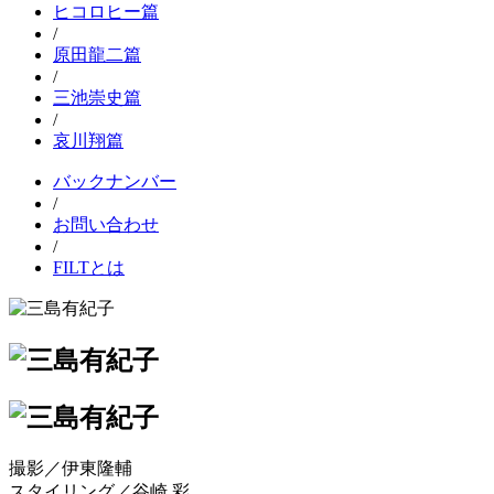
ヒコロヒー篇
/
原田龍二篇
/
三池崇史篇
/
哀川翔篇
バックナンバー
/
お問い合わせ
/
FILTとは
撮影／伊東隆輔
スタイリング／谷崎 彩