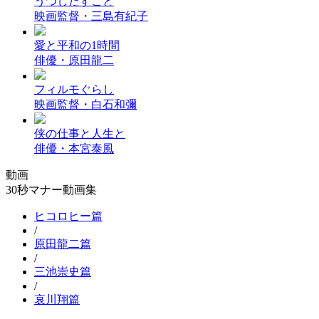
うつしだすこと
映画監督・三島有紀子
愛と平和の1時間
俳優・原田龍二
フィルモぐらし
映画監督・白石和彌
侠の仕事と人生と
俳優・本宮泰風
動画
30秒マナー動画集
ヒコロヒー篇
/
原田龍二篇
/
三池崇史篇
/
哀川翔篇