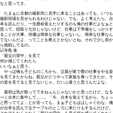
なと思ってさ。
たまぁに京都の撮影所に見学に来ることはあっても、いつも
撮影現場を見せられるわけじゃない。でも、よく考えたら、台
本を読んだり、一生懸命覚えたりするのも俺の仕事だよなぁと
思って。段取り七分じゃないけど、仕事は下準備をしっかりす
ることが大事。俳優は簡単な仕事じゃないし、簡単な仕事なん
てないんだよ、ってことを教えとかないとね。それで少し前か
ら挑戦してるの。
「親父の背中」を見て
何か感じてくれたら
いいなぁと思う。
やっぱ俺も子どものころから、父親が家で畳の仕事をやる姿
を見てきたからね。親父がどうやって家族を養ってきたか、そ
の姿を見てると見てないじゃ、だいぶ違うと思うんだよな。
最初は気が散ってできねぇんじゃないかと思ったけど、なる
べく台本に集中して……。「今、台本を覚えてるから、ちょっ
と黙っててよ」とか言っても、まぁ子どもははしゃぐわな。俺
が台本を読んでるテーブルのところに来たりもするんだけど。