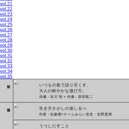
vol.21
vol.22
vol.23
vol.24
vol.25
vol.26
vol.27
vol.28
vol.29
vol.30
vol.31
vol.32
vol.33
vol.34
vol.35
特集
いつもの島で語り尽くす、
大人の軽やかな遊び方。
俳優・哀川 翔 × 俳優・原田龍二
連載
生き方さがしの道しるべ
作家・佐藤優×チームみらい党首・安野貴博
うつしだすこと