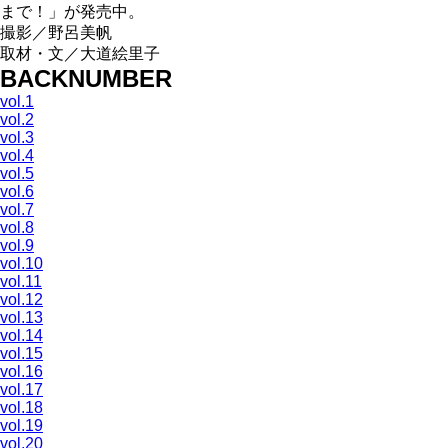
まで！」が発売中。
撮影／野呂美帆
取材・文／大道絵里子
BACKNUMBER
vol.1
vol.2
vol.3
vol.4
vol.5
vol.6
vol.7
vol.8
vol.9
vol.10
vol.11
vol.12
vol.13
vol.14
vol.15
vol.16
vol.17
vol.18
vol.19
vol.20