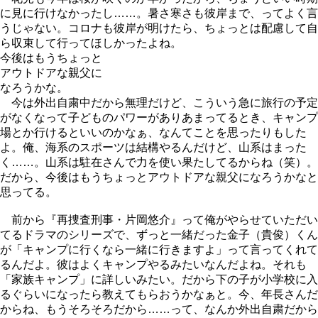
に見に行けなかったし……。暑さ寒さも彼岸まで、ってよく言
うじゃない。コロナも彼岸が明けたら、ちょっとは配慮して自
30秒マナー動画集
ら収束して行ってほしかったよね。
ヒコロヒー篇
/
原田龍二篇
/
三池崇史篇
/
哀川翔篇
今後はもうちょっと
アウトドアな親父に
バックナンバー
/
お問い合わせ
/
FILTとは
なろうかな。
今は外出自粛中だから無理だけど、こういう急に旅行の予定
がなくなって子どものパワーがありあまってるとき、キャンプ
場とか行けるといいのかなぁ、なんてことを思ったりもした
よ。俺、海系のスポーツは結構やるんだけど、山系はまった
く……。山系は駐在さんで力を使い果たしてるからね（笑）。
だから、今後はもうちょっとアウトドアな親父になろうかなと
思ってる。
前から『再捜査刑事・片岡悠介』って俺がやらせていただい
てるドラマのシリーズで、ずっと一緒だった金子（貴俊）くん
が「キャンプに行くなら一緒に行きますよ」って言ってくれて
るんだよ。彼はよくキャンプやるみたいなんだよね。それも
「家族キャンプ」に詳しいみたい。だから下の子が小学校に入
るぐらいになったら教えてもらおうかなぁと。今、年長さんだ
からね、もうそろそろだから……って、なんか外出自粛だから