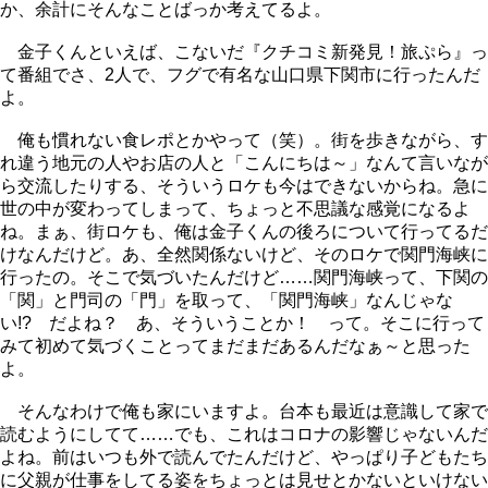
か、余計にそんなことばっか考えてるよ。
金子くんといえば、こないだ『クチコミ新発見！旅ぷら』っ
て番組でさ、2人で、フグで有名な山口県下関市に行ったんだ
よ。
俺も慣れない食レポとかやって（笑）。街を歩きながら、す
れ違う地元の人やお店の人と「こんにちは～」なんて言いなが
ら交流したりする、そういうロケも今はできないからね。急に
世の中が変わってしまって、ちょっと不思議な感覚になるよ
ね。まぁ、街ロケも、俺は金子くんの後ろについて行ってるだ
けなんだけど。あ、全然関係ないけど、そのロケで関門海峡に
行ったの。そこで気づいたんだけど……関門海峡って、下関の
「関」と門司の「門」を取って、「関門海峡」なんじゃな
い!? だよね？ あ、そういうことか！ って。そこに行って
みて初めて気づくことってまだまだあるんだなぁ～と思った
よ。
そんなわけで俺も家にいますよ。台本も最近は意識して家で
読むようにしてて……でも、これはコロナの影響じゃないんだ
よね。前はいつも外で読んでたんだけど、やっぱり子どもたち
に父親が仕事をしてる姿をちょっとは見せとかないといけない