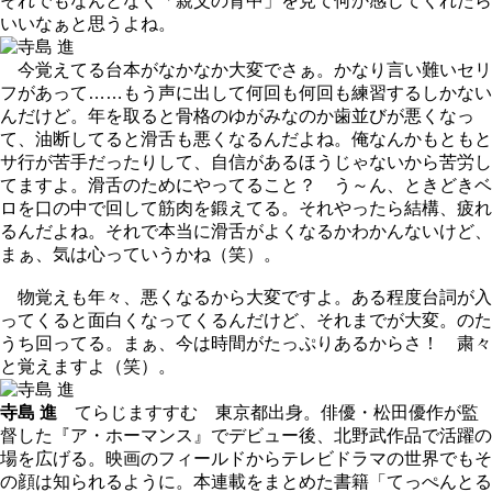
それでもなんとなく「親父の背中」を見て何か感じてくれたら
いいなぁと思うよね。
今覚えてる台本がなかなか大変でさぁ。かなり言い難いセリ
フがあって……もう声に出して何回も何回も練習するしかない
んだけど。年を取ると骨格のゆがみなのか歯並びが悪くなっ
て、油断してると滑舌も悪くなるんだよね。俺なんかもともと
サ行が苦手だったりして、自信があるほうじゃないから苦労し
てますよ。滑舌のためにやってること？ う～ん、ときどきベ
ロを口の中で回して筋肉を鍛えてる。それやったら結構、疲れ
るんだよね。それで本当に滑舌がよくなるかわかんないけど、
まぁ、気は心っていうかね（笑）。
物覚えも年々、悪くなるから大変ですよ。ある程度台詞が入
ってくると面白くなってくるんだけど、それまでが大変。のた
うち回ってる。まぁ、今は時間がたっぷりあるからさ！ 粛々
と覚えますよ（笑）。
寺島 進
てらじますすむ 東京都出身。俳優・松田優作が監
督した『ア・ホーマンス』でデビュー後、北野武作品で活躍の
場を広げる。映画のフィールドからテレビドラマの世界でもそ
の顔は知られるように。本連載をまとめた書籍「てっぺんとる