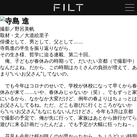
いつもの島で語り尽くす、
大人の軽やかな遊び方。
撮影／野呂美帆
俳優・哀川 翔 × 俳優・原田龍二
取材・文／大道絵里子
俳優として、男として、父として……
寺島進の半生を振り返りながら、
生き方さがしの道しるべ
その生き様、哲学に迫る連載、第二十回。
作家・佐藤優×チームみらい党首・安野貴博
俺、子どもが春休みの時期って、だいたい京都（で撮影中）
なんだよね。だから、この時期はカミさんの負担が増えて、あ
うつしだすこと
まり“いいお父さん”してないの。
映画監督・三島有紀子
でも今年はコロナのせいで、学校が休校になって早くから春
愛と平和の1時間
休みが来て……いや、春休みじゃないか（笑）。でもずっと家
俳優・原田龍二
にいるから、なかなか大変だけど、例年の春よりはちょっとは
お父さんしてるね。ただ、どこも遊びに行くところがないか
フィルモぐらし
ら“いいお父さん”もなにもないんだけどさ。今年も3月は京都
映画監督・白石和彌
で撮影の予定で、俺が先に行って、家族はあとから旅行がてら
遊びに来る計画だったんだよ。でも予定が大幅に狂ったね～。
侠の仕事と人生と
俳優・本宮泰風
花見も今年は桜が咲くのが早かったから、ちょうどいい時期