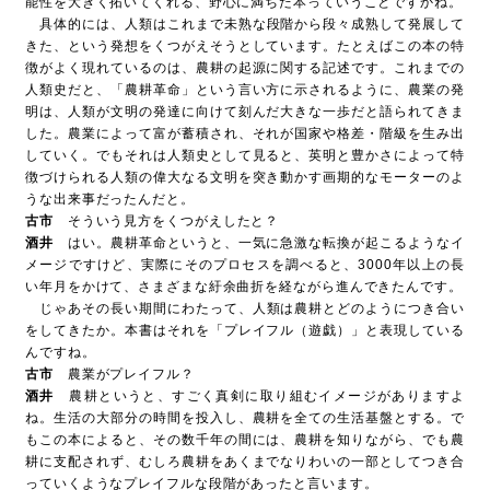
能性を大きく拓いてくれる、野心に満ちた本っていうことですかね。
具体的には、人類はこれまで未熟な段階から段々成熟して発展して
動画
30秒マナー動画集
きた、という発想をくつがえそうとしています。たとえばこの本の特
ヒコロヒー篇
/
原田龍二篇
/
三池崇史篇
/
哀川翔篇
徴がよく現れているのは、農耕の起源に関する記述です。これまでの
人類史だと、「農耕革命」という言い方に示されるように、農業の発
明は、人類が文明の発達に向けて刻んだ大きな一歩だと語られてきま
バックナンバー
/
お問い合わせ
/
FILTとは
した。農業によって富が蓄積され、それが国家や格差・階級を生み出
していく。でもそれは人類史として見ると、英明と豊かさによって特
徴づけられる人類の偉大なる文明を突き動かす画期的なモーターのよ
うな出来事だったんだと。
古市
そういう見方をくつがえしたと？
酒井
はい。農耕革命というと、一気に急激な転換が起こるようなイ
メージですけど、実際にそのプロセスを調べると、3000年以上の長
い年月をかけて、さまざまな紆余曲折を経ながら進んできたんです。
じゃあその長い期間にわたって、人類は農耕とどのようにつき合い
をしてきたか。本書はそれを「プレイフル（遊戯）」と表現している
んですね。
古市
農業がプレイフル？
酒井
農耕というと、すごく真剣に取り組むイメージがありますよ
ね。生活の大部分の時間を投入し、農耕を全ての生活基盤とする。で
もこの本によると、その数千年の間には、農耕を知りながら、でも農
耕に支配されず、むしろ農耕をあくまでなりわいの一部としてつき合
っていくようなプレイフルな段階があったと言います。