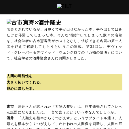
特集
いつもの島で語り尽くす、
大人の軽やかな遊び方。
名著とされているが、分厚くて手が出せなかった本、手を出してはみ
俳優・哀川 翔 × 俳優・原田龍二
たけど停滞してしまった本。そんな“挫折”してしまった数々の名著
を、社会学者の古市憲寿氏がホストとなり、信頼できる名著の第一人
連載
生き方さがしの道しるべ
者を迎えて解説してもらうというこの連載。第32回は、デヴィッ
作家・佐藤優×チームみらい党首・安野貴博
ド・グレーバー＆デヴィッド・ウェングロウの『万物の黎明』につい
て、社会学者の酒井隆史さんにお聞きしました。
うつしだすこと
映画監督・三島有紀子
人間の可能性を
大きく拓いてくれる、
愛と平和の1時間
野心に満ちた本。
俳優・原田龍二
フィルモぐらし
古市
酒井さんが訳された『万物の黎明』は、昨年発売されてたいへ
映画監督・白石和彌
ん話題になりましたね。一言で言うとどういう本なんでしょうか。
酒井
「人類史を根本からくつがえす」というサブタイトル通り、人
侠の仕事と人生と
類史を根本からくつがえして、われわれの人間像を刷新し、人間の可
俳優・本宮泰風