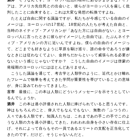
酒井
そうなんです。ヨーロッパ思想の根幹にあるさまざまなアイデ
アは、アメリカ先住民との出会いと、彼らがヨーロッパ人を厳しく批
判したことに由来すると。これは大変な発想の転換ですよね。
たとえば自由に関する議論ですが、私たちが今感じている自由のイ
メージは、ヨーロッパの17世紀、18世紀の人たちが考えた自由と、
当時のネイティブ・アメリカンが「あなた方には自由がない」とヨー
ロッパ人に言ったときに彼らがイメージした自由では、たぶんネイテ
ィブ・アメリカンの方に近いんですよね。僕らの自由のイメージっ
て、どこまでも好きなように草原を駆け巡り、誰の命令であろうが嫌
なときには従わなくてよい、金持ちだからといって威張られる必要が
ないという感じじゃないですか？ こうした自由のイメージは啓蒙の
発端期のヨーロッパにはほとんどありません。
こうした議論を通じて、考古学と人類学のように、近代とかけ離れ
たフレームで物事を考えてきた学問が重要性を帯びていることの意味
が、身に染みてわかってきました。
古市
最後に、この本は人類にどういうメッセージを示そうとしてい
るんでしょうか。
酒井
この本は過小評価された人類に捧げられていると思うんです。
神はもちろんのこと、偉人でもなんでもない、無数の「ふつうの」
人々である人類です。知識人たちは、これまであの手この手でこのよ
うな人類の力を過小評価してきた。われわれ自身を小さい存在に仕上
げ、それによって自らもその一員であるエリートの支配を正当化して
きたのです。だけど、そうじゃないんだと。