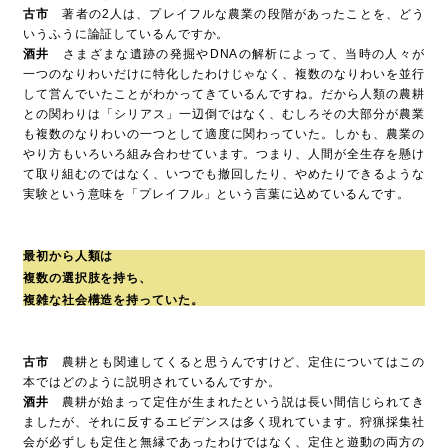
古市
著者の2人は、プレイフルな農業の段階があったことを、どう
いうふうに論証しているんですか。
酒井
さまざまな遺跡の発掘やDNAの解析によって、当時の人々が
一つのなりわいだけに特化したわけじゃなく、複数のなりわいを並行
して営んでいたことがわかってきているんですね。だから人類の農耕
との関わりは「シリアス」一辺倒ではなく、むしろその大部分が農業
も複数のなりわいの一つとして適度に関わっていた。しかも、農業の
やり方もいろいろ組み合わせています。つまり、人間が全生存を懸け
て取り組むのではなく、いつでも撤回したり、やめたりできるような
実験という意味を「プレイフル」という言葉に込めているんです。
最初から人類は
複数の選択肢を持ち、
複雑な社会構造を持っていた。
古市
農耕とも関連してくると思うんですけど、定住についてはこの
本ではどのように説明されているんですか。
酒井
農耕が始まって定住が生まれたという説は長い間信じられてき
ましたが、それに反するエビデンスは多く現れています。狩猟採集社
会が必ずしも定住と無縁であったわけではなく、定住と遊動の両方の