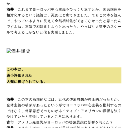
か。
酒井
これまでヨーロッパ中心主義をひっくり返すとか、国民国家を
相対化するという議論は、死ぬほど出てきました。でもこの本を読ん
で、やっているように見えて全然相対化ができてなかったと思ったん
ですよね。本気で相対化しようと思ったら、やっぱり人類史のスケー
ルで考えるしかないと僕も実感しました。
この本は、
過小評価された
人類に捧げられている。
酒井
この本の画期的な点は、近代の啓蒙思想が抑圧的だったとか、
全体主義の萌芽があったという形でヨーロッパ中心主義を批判するの
ではなく、啓蒙思想そのものがネイティブ・アメリカンの影響を強く
受けていたと主張しているところにあります。
古市
アメリカ先住民がヨーロッパの啓蒙思想に影響を与えた？