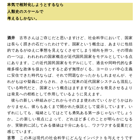
本気で相対化しようとするなら
人類史のスケールで
考えるしかない。
酒井
古市さんはご存じだと思いますけど、社会科学において、国家
は長らく躓きの石だったわけです。国家という概念は、あまりに包括
的であるがゆえに事態を見えなくさせてしまう傾向を持つ。その理由
の一つは、われわれの国家概念が近代国民国家をモデルとしている点
にあります。この近代国民国家をモデルにして、過去や同時代的な多
種多様な政体を扱おうとすると必ず無理がくる。ヨーロッパ中心主義
に安住できた時代ならば、それで問題なかったかもしれませんが、そ
れがもはや疑義にさらされ、さらに従来の近代国家システムも混乱し
ている時代だと、国家という概念はますますなにかを発見させるより
は発見への桎梏として作用しているように見えます。
彼らの新しい枠組みがこれからそのまま使われていくかどうかはわ
かりません。彼らもあくまで開かれた仮説として提示しています。い
ずれにしても、端緒としてはとても勇気ある第一歩じゃないでしょう
か。この新しい視点によって、どれほど多くのことが明らかになる
か、実験的に試してみる価値は十分にあるし、ワクワクする提案だと
感じています。
古市
この本は現代の社会科学にどんなインパクトを与えそうです