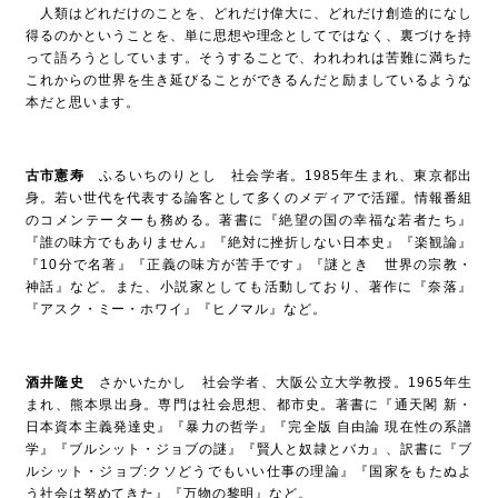
人類はどれだけのことを、どれだけ偉大に、どれだけ創造的になし
得るのかということを、単に思想や理念としてではなく、裏づけを持
って語ろうとしています。そうすることで、われわれは苦難に満ちた
これからの世界を生き延びることができるんだと励ましているような
本だと思います。
古市憲寿
ふるいちのりとし 社会学者。1985年生まれ、東京都出
身。若い世代を代表する論客として多くのメディアで活躍。情報番組
のコメンテーターも務める。著書に『絶望の国の幸福な若者たち』
『誰の味方でもありません』『絶対に挫折しない日本史』『楽観論』
『10分で名著』『正義の味方が苦手です』『謎とき 世界の宗教・
神話』など。また、小説家としても活動しており、著作に『奈落』
『アスク・ミー・ホワイ』『ヒノマル』など。
酒井隆史
さかいたかし 社会学者、大阪公立大学教授。1965年生
まれ、熊本県出身。専門は社会思想、都市史。著書に『通天閣 新・
日本資本主義発達史』『暴力の哲学』『完全版 自由論 現在性の系譜
学』『ブルシット・ジョブの謎』『賢人と奴隷とバカ』、訳書に『ブ
ルシット・ジョブ:クソどうでもいい仕事の理論』『国家をもたぬよ
う社会は努めてきた』『万物の黎明』など。