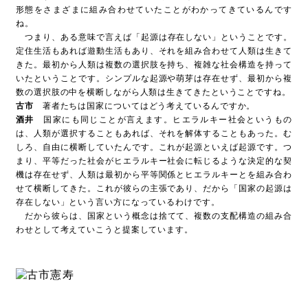
形態をさまざまに組み合わせていたことがわかってきているんです
ね。
つまり、ある意味で言えば「起源は存在しない」ということです。
定住生活もあれば遊動生活もあり、それを組み合わせて人類は生きて
きた。最初から人類は複数の選択肢を持ち、複雑な社会構造を持って
いたということです。シンプルな起源や萌芽は存在せず、最初から複
数の選択肢の中を横断しながら人類は生きてきたということですね。
古市
著者たちは国家についてはどう考えているんですか。
酒井
国家にも同じことが言えます。ヒエラルキー社会というもの
は、人類が選択することもあれば、それを解体することもあった。む
しろ、自由に横断していたんです。これが起源といえば起源です。つ
まり、平等だった社会がヒエラルキー社会に転じるような決定的な契
機は存在せず、人類は最初から平等関係とヒエラルキーとを組み合わ
せて横断してきた。これが彼らの主張であり、だから「国家の起源は
存在しない」という言い方になっているわけです。
だから彼らは、国家という概念は捨てて、複数の支配構造の組み合
わせとして考えていこうと提案しています。