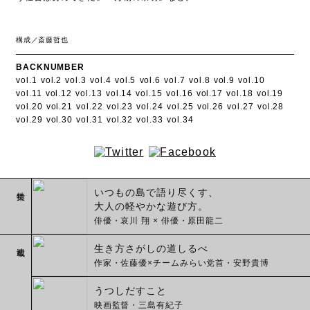
構成／斎藤哲也
BACKNUMBER
vol.1
vol.2
vol.3
vol.4
vol.5
vol.6
vol.7
vol.8
vol.9
vol.10
vol.11
vol.12
vol.13
vol.14
vol.15
vol.16
vol.17
vol.18
vol.19
vol.20
vol.21
vol.22
vol.23
vol.24
vol.25
vol.26
vol.27
vol.28
vol.29
vol.30
vol.31
vol.32
vol.33
vol.34
特集
いつもの島で語り尽くす、
大人の軽やかな遊び方。
俳優・哀川 翔 × 俳優・原田龍二
連載
生き方さがしの道しるべ
作家・佐藤優×チームみらい党首・安野貴博
うつしだすこと
映画監督・三島有紀子