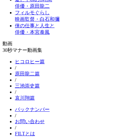
俳優・原田龍二
フィルモぐらし
映画監督・白石和彌
侠の仕事と人生と
俳優・本宮泰風
動画
30秒マナー動画集
ヒコロヒー篇
/
原田龍二篇
/
三池崇史篇
/
哀川翔篇
バックナンバー
/
お問い合わせ
/
FILTとは