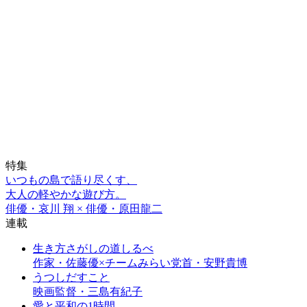
特集
いつもの島で語り尽くす、
大人の軽やかな遊び方。
俳優・哀川 翔 × 俳優・原田龍二
連載
生き方さがしの道しるべ
作家・佐藤優×チームみらい党首・安野貴博
うつしだすこと
映画監督・三島有紀子
愛と平和の1時間