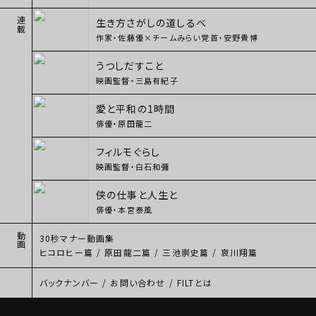
生き方さがしの道しるべ
連載
作家・佐藤優×チームみらい党首・安野貴博
うつしだすこと
映画監督・三島有紀子
愛と平和の1時間
俳優・原田龍二
フィルモぐらし
映画監督・白石和彌
侠の仕事と人生と
俳優・本宮泰風
動画
30秒マナー動画集
ヒコロヒー篇
/
原田龍二篇
/
三池崇史篇
/
哀川翔篇
バックナンバー
/
お問い合わせ
/
FILTとは