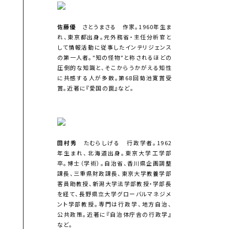
佐藤優
さとうまさる 作家。1960年生ま
れ、東京都出身。元外務省・主任分析官と
して情報活動に従事したインテリジェンス
の第一人者。"知の怪物"と称されるほどの
圧倒的な知識と、そこからうかがえる知性
に共感する人が多数。第68回菊池寛賞受
賞。近著に『愛国の罠』など。
田村秀
たむらしげる 行政学者。1962
年生まれ、北海道出身。東京大学工学部
卒。博士（学術）。自治省、香川県企画調整
課長、三重県財政課長、東京大学教養学部
客員助教授、新潟大学法学部教授・学部長
を経て、長野県立大学グローバルマネジメ
ント学部教授。専門は行政学、地方自治、
公共政策。近著に『自治体庁舎の行政学』
など。