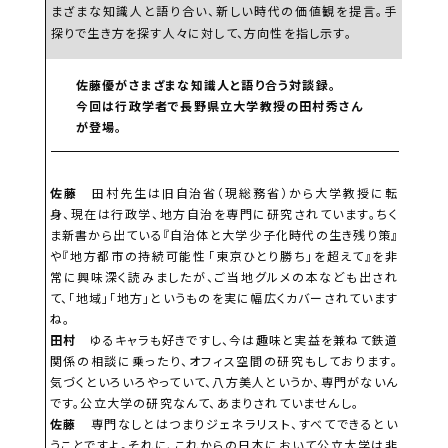
まざまな知識人と語り合い、新しい時代の価値観を提言。手
探りで生き方を探す人々に対して、方向性を指し示す。
動画
30秒マナー動画集
ヒコロヒー篇
/
原田龍二篇
/
三池崇史篇
/
哀川翔篇
佐藤優がさまざまな知識人と語り合う対談録。
バックナンバー
/
お問い合わせ
/
FILTとは
今回は行政学者で長野県立大学教授の田村秀さん
が登場。
佐藤
田村先生は旧自治省（現総務省）から大学教授に転
身、現在は行政学、地方自治を専門に研究されています。ちく
ま新書から出ている『自治体と大学――少子化時代の生き残り策』
や『地方都市の持続可能性――「東京ひとり勝ち」を超えて』を非
常に興味深く読みましたが、ご当地グルメの本なども出され
て、「地域」「地方」というものを実に幅広くカバーされています
ね。
田村
ゆるキャラも好きですし、今は趣味と実益を兼ねて鉄道
関係の相談に乗ったり、オフィス空間の研究もしております。
気づくといろいろやっていて、八方美人というか、専門がないん
です。公立大学の研究なんて、あまりされていませんし。
佐藤
専門なしとはつまりジェネラリスト、すべてできるとい
うことですよ。それに、これからの日本において公立大学は非