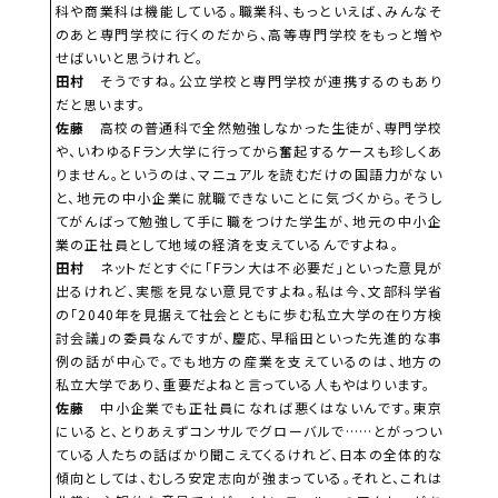
科や商業科は機能している。職業科、もっといえば、みんなそ
のあと専門学校に行くのだから、高等専門学校をもっと増や
せばいいと思うけれど。
田村
そうですね。公立学校と専門学校が連携するのもあり
だと思います。
佐藤
高校の普通科で全然勉強しなかった生徒が、専門学校
や、いわゆるFラン大学に行ってから奮起するケースも珍しくあ
りません。というのは、マニュアルを読むだけの国語力がない
と、地元の中小企業に就職できないことに気づくから。そうし
てがんばって勉強して手に職をつけた学生が、地元の中小企
業の正社員として地域の経済を支えているんですよね。
田村
ネットだとすぐに「Fラン大は不必要だ」といった意見が
出るけれど、実態を見ない意見ですよね。私は今、文部科学省
の「2040年を見据えて社会とともに歩む私立大学の在り方検
討会議」の委員なんですが、慶応、早稲田といった先進的な事
例の話が中心で。でも地方の産業を支えているのは、地方の
私立大学であり、重要だよねと言っている人もやはりいます。
佐藤
中小企業でも正社員になれば悪くはないんです。東京
にいると、とりあえずコンサルでグローバルで……とがっつい
ている人たちの話ばかり聞こえてくるけれど、日本の全体的な
傾向としては、むしろ安定志向が強まっている。それと、これは