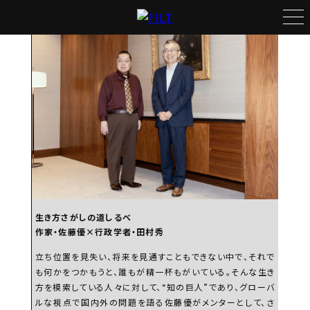
特集
いつもの島で語り尽くす、
大人の軽やかな遊び方。
俳優・哀川 翔 × 俳優・原田龍二
連載
生き方さがしの道しるべ
作家・佐藤優×チームみらい党首・安野貴博
うつしだすこと
映画監督・三島有紀子
愛と平和の1時間
俳優・原田龍二
生き方さがしの道しるべ
作家・佐藤優×行政学者・田村秀
フィルモぐらし
立ち位置を見失い、将来を見通すこともできない中で、それで
映画監督・白石和彌
も何かをつかもうと、誰もが精一杯もがいている。そんな生き
方を模索している人々に対して、“知の巨人”であり、グローバ
侠の仕事と人生と
ルな視点で国内外の問題を語る佐藤優がメンターとして、さ
俳優・本宮泰風