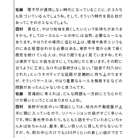
佐藤
理不尽が通用しない時代になっていることに、ボスたち
も気づいているんでしょうね。そして、そういう時代を見る目が
あってこそのボスなんでしょう。
田村
責任と、やはり地域を良くしたいという気持ちがありま
すから。そしてローカルルールの中には当然、必要なルールも
あります。やはりその場所に住む以上は、環境や条件というも
のにある程度合わせる必要はある。東京や千葉から来て長く
商売を続けている人は、やはり周りをよく見ていますね。それ
は東京でなにか店を出すにしても同じだと思います。その町に
合うように工夫しなければ長続きはしない。「田舎で村八分に
された」というネガティブな話題が定期的に持ち上がります
が、そういうケースは、やはり重要なルールを無視するなどの
問題があったんじゃないかと思うんです。
佐藤
常識的に考えれば、どんな問題も一方的にどちらかだ
けが悪いということはありませんよね。
田村
長野が元気のいい理由としては、地元の不動産屋が上
手に間に入っているので、リノベーションの店がすごく多いん
です。特に善光寺のあたり。もともと店をやっていたおじいちゃ
んおばあちゃんは、基本、新しい若い人に貸したがらないんで
すが、今、町の中心だけでも100戸くらいの新しい店ができて