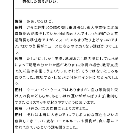
強化したほうがいい。
佐藤
ああ、なるほど。
田村
さらに軽井沢の隣の御代田町長は、東大卒業後に北海
道新聞の記者をしていた小園拓志さんです。小布施町の大宮
透町長も移住者ですが、マスコミはあまり取り上げないのです
よ。地方の首長がニュースになるのは良くない話ばかりでしょ
う。
佐藤
たしかに。しかし実際、地域おこし協力隊にしても地域
によって明暗の分かれた感があります。沖縄の場合、教育支援
で久米島は非常にうまく行ったけれど、そうではないところも
ありました。成功する・しないは何がポイントになるんでしょ
う。
田村
ケース・バイ・ケースではありますが、協力隊員側と受
け入れ側のどちらか、あるいはお互いががんばりすぎ、期待し
すぎだとミスマッチが起きやすいように思います。
佐藤
地元のボスの性格にもよりますよね。
田村
それは本当に大きいです。でもボス的な存在もだいぶ
疲弊してきていて、変なローカルルールや慣例が、良い意味で
崩れてきているという話も聞きました。