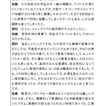
佐藤
ただ名桜大の学生の今一番の問題は、アパートが借り
にくくなっていることなんです。大型テーマパークのジャングリ
ア沖縄が2025年7月に開業したおかげで、今まで4万円台だ
った家賃が7万円に高騰してしまったケースもある。しかも部
屋数も減ってしまったと。
田村
なんと。ジャングリアの副作用がそんなところに。
佐藤
官学共同の事業で、学生のアルバイト先としてはいい
のだけれども。
田村
悩ましいところですね。ただ地方でも農業や産業のあ
るところは、可能性があるということでもあります。やはり仕事
があるかどうかは大事で。そういう意味で地域として、もっとマ
イスター的な、手に職をつけるという教育を強化したほうがい
いとも思います。今、高校がみんな普通科、総合学科になって
いるでしょう。新潟の高校には、以前は醸造科がありました。で
も、1998年に廃止してしまったんです。お酒を造る人はだいた
い東京農大に行く。それはそれでいいのですけど、地元で学べ
る場所があったら、そのほうが助かるという人もいると思うん
です。
佐藤
教育のノウハウも一度絶えるとつなげるのは難しいで
すからね。それに、職業科って普通科よりも学級崩壊が起きな
いんですよ。普通科が目も当てられない地域であっても、工業