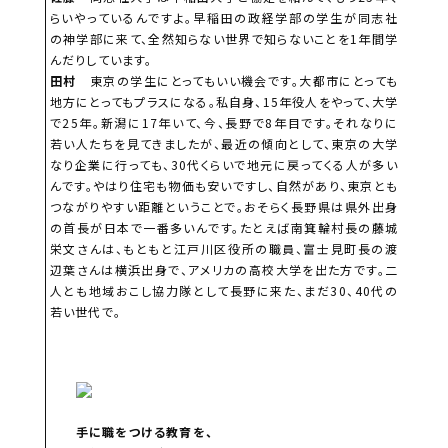
らいやっているんですよ。早稲田の政経学部の学生が同志社
の神学部に来て、全然知らない世界で知らないことを1年間学
んだりしています。
田村
東京の学生にとってもいい機会です。大都市にとっても
地方にとってもプラスになる。私自身、15年役人をやって、大学
で25年。新潟に17年いて、今、長野で8年目です。それなりに
若い人たちを見てきましたが、最近の傾向として、東京の大学
なり企業に行っても、30代くらいで地元に戻ってくる人が多い
んです。やはり住宅も物価も安いですし、自然があり、東京とも
つながりやすい距離ということで。おそらく長野県は県外出身
の首長が日本で一番多いんです。たとえば南箕輪村長の藤城
栄文さんは、もともと江戸川区役所の職員、富士見町長の渡
辺葉さんは横浜出身で、アメリカの高校大学を出た方です。二
人とも地域おこし協力隊として長野に来た、まだ30、40代の
若い世代で。
手に職をつける教育を、