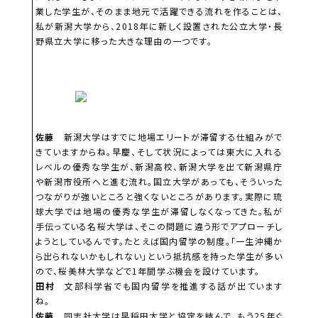
業した学生が、そのまま地元で活躍できる流れを作ることは、
私が新潟大学から、2018年に新しく設置された公立大学・長
野県立大学に移った大きな理由の一つです。
佐藤
新潟大学はすでに地場エリートが滞留する仕組みがで
きていますからね。早慶、そして状況によっては東大に入れる
レベルの優秀な学生が、新潟高校、新潟大学を出て新潟県庁
や新潟市役所へと進む流れ。国立大学があっても、そういった
つながりが強いところと強くないところがあります。実際に琉
球大学では地場の優秀な学生が滞留しなくなってきた。私が
手伝っている名桜大学は、そこの問題に違う形でアプローチし
ようとしているんです。たとえば国内留学の制度。「一生沖縄か
ら出られないかもしれない」という抵抗感を持った学生が多い
ので、桜美林大学などで1年間学ぶ機会を設けています。
田村
文部科学省でも国内留学を推進する話が出ています
ね。
佐藤
同志社大学は早稲田大学と協定を結んで、もう25年ぐ