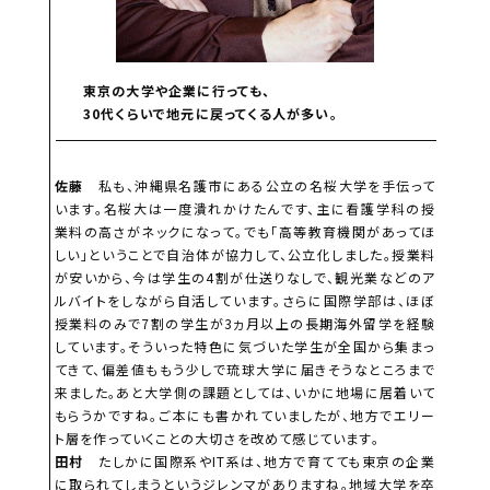
東京の大学や企業に行っても、
30代くらいで地元に戻ってくる人が多い。
佐藤
私も、沖縄県名護市にある公立の名桜大学を手伝って
います。名桜大は一度潰れかけたんです、主に看護学科の授
業料の高さがネックになって。でも「高等教育機関があってほ
しい」ということで自治体が協力して、公立化しました。授業料
が安いから、今は学生の4割が仕送りなしで、観光業などのア
ルバイトをしながら自活しています。さらに国際学部は、ほぼ
授業料のみで7割の学生が3ヵ月以上の長期海外留学を経験
しています。そういった特色に気づいた学生が全国から集まっ
てきて、偏差値ももう少しで琉球大学に届きそうなところまで
来ました。あと大学側の課題としては、いかに地場に居着いて
もらうかですね。ご本にも書かれていましたが、地方でエリー
ト層を作っていくことの大切さを改めて感じています。
田村
たしかに国際系やIT系は、地方で育てても東京の企業
に取られてしまうというジレンマがありますね。地域大学を卒