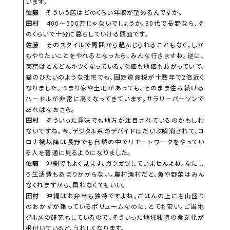
います。
佐藤
そういう店はどのくらい年収が望めるんですか。
田村
400～500万じゃないでしょうか。30代で長野なら、そ
のくらいで十分に暮らしていける額面です。
佐藤
そのスタイルで周囲から軽んじられることもなく、しか
もやりたいことをやれるとなったら、みんな行きますね。逆に、
東京はどんどんキツくなっている。物価も地価もあがっていて、
猫のひたいのような拙宅でも、固定資産税が十数年で2倍近く
なりました。つまり家や土地があっても、そのまま住み続ける
ハードルが非常に高くなってきています。サラリーパーソンで
あればなおさら。
田村
そういった意味でも地方が注目されているのかもしれ
ないですね。今、デジタル系のデバイドはだいぶ解消されて、コ
ロナ禍以降は長野でも自然の中でリモートワークをやってい
る人を普通に見るようになりました。
佐藤
沖縄でもよく見ます。ガツガツしていませんよね。なにし
ろ生活費もあまりかからない。農村漁村だと、魚や野菜はみん
なくれますから、買わなくてもいい。
田村
沖縄はお弁当も独特ですよね。ごはんの上にも山盛り
のおかずが乗っているボリュームなのに、とても安い。ご当地
グルメの研究もしているので、そういった地域独特の食文化が
根付いていると、うれしくなります。