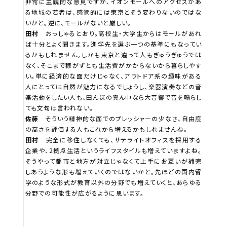
非常に主観的な意見ですが、イオンモールへのアクセスがあ
る地域の若者は、感覚的には東京とそう変わりないのではな
いかと。逆に、モールがないと厳しい。
田村
おっしゃるとおり。高校生・大学生からはモールがあれ
ば十分とよく聞きます。進学先を選ぶ一つの基準にもなってい
るかもしれません。しかも東京と違って人もぎゅうぎゅうでは
なく、そこまで稼がずとも生活費がかからないから暮らしやす
い。単に経済的な面だけじゃなく、アウトドア系の趣味がある
人にとっては自然が魅力になるでしょうし、楽器演奏などの音
楽活動をしたい人も、田んぼの真ん中なら大音響で音を鳴らし
ても文句は言われない。
佐藤
そういう精神的な面でのプレッシャーの少なさ、自由度
の高さを評価する人もこれから増えるかもしれませんね。
田村
完全に移住しなくても、サテライトオフィスを採用する
企業や、2拠点生活というライフスタイルも増えていますよね。
そうやって都市と地方が対立じゃなくて上手にお互いが補完
しあうような形も増えていくのではないかと。先ほどの国内留
学のような形式が教育以外の分野でも増えていくと、あらゆる
分野での可能性が広がるように思います。