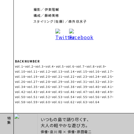
撮影／伊東隆輔
構成／藤崎美穂
スタイリング（佐藤）／森外玖水子
BACKNUMBER
vol.1
vol.2
vol.3
vol.4
vol.5
vol.6
vol.7
vol.8
vol.9
vol.10
vol.11
vol.12
vol.13
vol.14
vol.15
vol.16
vol.17
vol.18
vol.19
vol.20
vol.21
vol.22
vol.23
vol.24
vol.25
vol.26
vol.27
vol.28
vol.29
vol.30
vol.31
vol.32
vol.33
vol.34
vol.35
vol.36
vol.37
vol.38
vol.39
vol.40
vol.41
vol.42
vol.43
vol.44
vol.45
vol.46
vol.47
vol.48
vol.49
vol.50
vol.51
vol.52
vol.53
vol.54
vol.55
vol.56
vol.57
vol.58
vol.59
vol.60
vol.61
vol.62
vol.63
vol.64
いつもの島で語り尽くす、
特集
大人の軽やかな遊び方。
俳優・哀川 翔 × 俳優・原田龍二