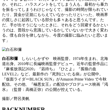
か。それに、ハラスメントをしてしまう人も、最初から暴力
を振るってしまうわけじゃなくて、撮影の時間が限られてい
たり、賃金が正規にもらえていなかったりといった、映画界
の貧しさに起因している部分も多々あると思うんです。た
だ、手が出そうになったときに、それをどう回避するかとい
うのは、普段から意識しているかしていないかで大きく変わ
る。僕も自分を律しながら、今度の撮影に臨みたいと思いま
す」
白石和彌
しらいしかずや 映画監督。1974年生まれ、北海
道出身。2010年に長編映画監督デビュー。近年の監督作品に
『麻雀放浪記2020』『凪待ち』『ひとよ』『孤狼の血
LEVEL2』など。最新作の『死刑にいたる病』が公開中。
『仮面ライダーBLACK SUN』がAmazon Prime Video で今秋
配信。その他、『極悪女王』の配信やプロデュース映画『渇
水』（監督：高橋正弥）の公開が控えている。
撮影／野呂美帆
BACKNUMBER