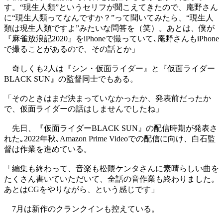
す。“現生人類”というセリフが聞こえてきたので、庵野さん
に“現生人類ってなんですか？”って聞いてみたら、“現生人
類は現生人類ですよ”みたいな問答を（笑）。あとは、僕が
『麻雀放浪記2020』をiPhoneで撮っていて､庵野さんもiPhone
で撮ることがあるので、その話とか」
奇しくも2人は『シン・仮面ライダー』と『仮面ライダー
BLACK SUN』の監督同士でもある。
「そのときはまだ決まっていなかったか、発表前だったか
で、仮面ライダーの話はしませんでしたね」
先日、『仮面ライダーBLACK SUN』の配信時期が発表さ
れた｡2022年秋､Amazon Prime Videoでの配信に向け、白石監
督は作業を進めている。
「編集も終わって、音楽も松隈ケンタさんに素晴らしい曲を
たくさん書いていただいて、全話の音作業も終わりました。
あとはCGをやりながら、という感じです」
7月は新作のクランクインも控えている。