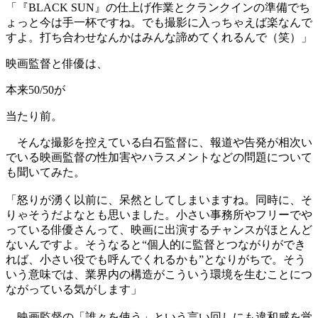
「『BLACK SUN』の仕上げ作業とクランクインの準備でち
ょっと今は手一杯ですね。でも撮影に入っちゃえば楽なんで
すよ。打ち合わせなんかはみんな諦めてくれるんで（笑）」
映画監督と俳優は、
本来50/50が
当たり前。
そんな撮影を控えている白石監督に、報道や告発が相次い
でいる映画監督の性加害やハラスメントなどの問題について
も聞いてみた。
「怒りが湧く以前に、呆然としてしまいますね。同時に、そ
りゃそうだよなとも思いました。小さい事務所やフリーでや
っている俳優さんって、映画に出演するチャンスがほとんど
ないんですよ。そうなると“個人的に監督とつながりができ
れば、小さい役でも呼んでくれるかも”となりがちで。そう
いう意味では、業界内の構造がこういう環境を生むことにつ
ながっている気がします」
映画監督の「誰々を使う」という言い回しにも違和感を覚