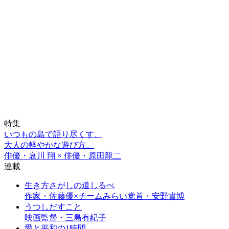
特集
いつもの島で語り尽くす、
大人の軽やかな遊び方。
俳優・哀川 翔 × 俳優・原田龍二
連載
生き方さがしの道しるべ
作家・佐藤優×チームみらい党首・安野貴博
うつしだすこと
映画監督・三島有紀子
愛と平和の1時間