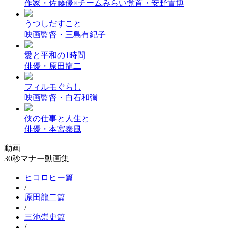
作家・佐藤優×チームみらい党首・安野貴博
うつしだすこと
映画監督・三島有紀子
愛と平和の1時間
俳優・原田龍二
フィルモぐらし
映画監督・白石和彌
侠の仕事と人生と
俳優・本宮泰風
動画
30秒マナー動画集
ヒコロヒー篇
/
原田龍二篇
/
三池崇史篇
/