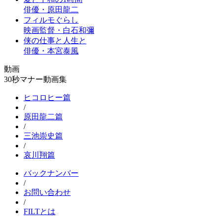
俳優・原田龍二
フィルモぐらし
映画監督・白石和彌
侠の仕事と人生と
俳優・本宮泰風
動画
30秒マナー動画集
ヒコロヒー篇
/
原田龍二篇
/
三池崇史篇
/
哀川翔篇
バックナンバー
/
お問い合わせ
/
FILTとは