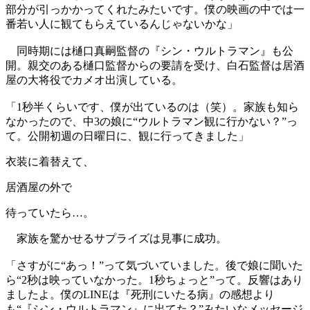
部分が引っかかってくれたみたいです。僕の映画の中では一
番若い人に観てもらえているんじゃないかな」
同時期には樋口真嗣監督の『シン・ウルトラマン』も公
開。親交のある樋口監督からの要請を受け、白石監督は居酒
屋の大将役でカメオ出演している。
「1秒半くらいです、僕が出ているのは（笑）。家族も知ら
なかったので、中3の娘に“ウルトラマン観に行かない？”っ
て。公開初週の日曜日に、観に行ってきました」
衣装に着替えて、
居酒屋の外で
待っていたら…。
家族を驚かせるサプライズは見事に成功。
「さすがに“あっ！”って気づいていました。後で娘に聞いた
ら“2秒は映っていなかった。1秒ちょっと”って。反響はあり
ましたよ。僕のLINEは『死刑にいたる病』の感想より
も“『シン・ウルトラマン』に出てた？”みたいなメッセージ