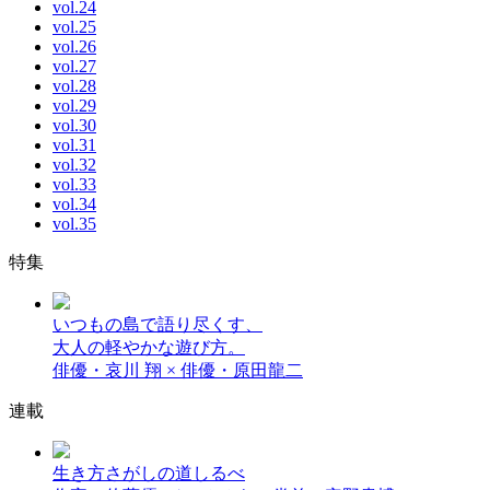
vol.24
vol.25
vol.26
vol.27
vol.28
vol.29
vol.30
vol.31
vol.32
vol.33
vol.34
vol.35
特集
いつもの島で語り尽くす、
大人の軽やかな遊び方。
俳優・哀川 翔 × 俳優・原田龍二
連載
生き方さがしの道しるべ