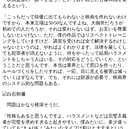
えるという。
「こっちだって俳優に出てもらわないと映画を作れないわけ
ですから、本来立場は50/50なんですよね。大御所だろうが
初めての人だろうが、それは変わらないはず。お互いを尊重
しないといけない。ただ、僕の作品ではリスペクトトレーニ
ングをしていますけど、講習を受ければ全て解決するわけじ
ゃないというのは、やればよくわかります。法律を厳しくし
ても犯罪者が消えないように、何をやったって結局ハラスメ
ントをしちゃう人はいる。その対応をどうしていくか、とい
うことだと思うんです。本当は業界として窓口を作ったり、
ルールづくりをしたりすれば、一応、目に見える被害は減っ
ていくはずなんです。でも、それには財源が必要で、映画界
のシステム的な問題もある」
問題はかなり根深そうだ。
「性格もあると思うんですよ。ハラスメントなどは完璧主義
者が完璧を求めすぎると起きやすい。僕みたいに、多少違っ
ていても“まぁOK！”みたいなタイプは割りと大丈夫という