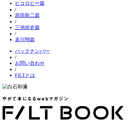
ヒコロヒー篇
/
原田龍二篇
/
三池崇史篇
/
哀川翔篇
バックナンバー
/
お問い合わせ
/
FILTとは