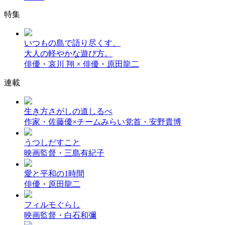
特集
いつもの島で語り尽くす、
大人の軽やかな遊び方。
俳優・哀川 翔 × 俳優・原田龍二
連載
生き方さがしの道しるべ
作家・佐藤優×チームみらい党首・安野貴博
うつしだすこと
映画監督・三島有紀子
愛と平和の1時間
俳優・原田龍二
フィルモぐらし
映画監督・白石和彌