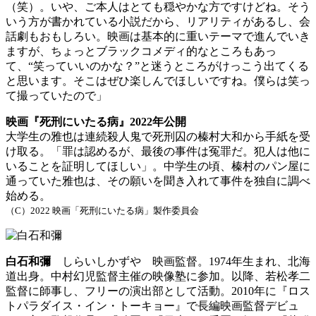
（笑）。いや、ご本人はとても穏やかな方ですけどね。そう
いう方が書かれている小説だから、リアリティがあるし、会
話劇もおもしろい。映画は基本的に重いテーマで進んでいき
ますが、ちょっとブラックコメディ的なところもあっ
て、“笑っていいのかな？”と迷うところがけっこう出てくる
と思います。そこはぜひ楽しんでほしいですね。僕らは笑っ
て撮っていたので」
映画『死刑にいたる病』2022年公開
大学生の雅也は連続殺人鬼で死刑囚の榛村大和から手紙を受
け取る。「罪は認めるが、最後の事件は冤罪だ。犯人は他に
いることを証明してほしい」。中学生の頃、榛村のパン屋に
通っていた雅也は、その願いを聞き入れて事件を独自に調べ
始める。
（C）2022 映画「死刑にいたる病」製作委員会
白石和彌
しらいしかずや 映画監督。1974年生まれ、北海
道出身。中村幻児監督主催の映像塾に参加。以降、若松孝二
監督に師事し、フリーの演出部として活動。2010年に『ロス
トパラダイス・イン・トーキョー』で長編映画監督デビュ