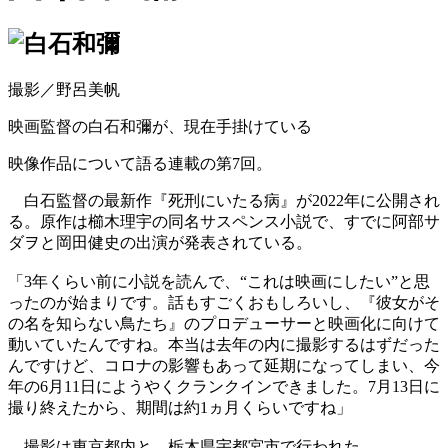
撮影／野呂美帆
映画監督の白石和彌が、現在手掛けている
映像作品について語る連載の第7回。
白石監督の最新作『死刑にいたる病』が2022年に公開され
る。原作は櫛木理宇の同名サスペンス小説で、すでに阿部サ
ダヲと岡田健史の出演が発表されている。
「3年くらい前に小説を読んで、“これは映画にしたい”と思
ったのが始まりです。話もすごくおもしろいし、『彼女がそ
の名を知らない鳥たち』のプロデューサーと映画化に向けて
動いていたんですね。本当は去年の内に撮影するはずだった
んですけど、コロナの影響もあって延期になってしまい、今
年の6月11日にようやくクランクインできました。7月13日に
撮り終えたから、期間は約1ヵ月くらいですね」
撮影は東京都内と、栃木県宇都宮市で行われた。