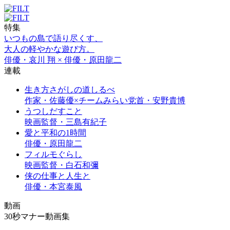
特集
いつもの島で語り尽くす、
大人の軽やかな遊び方。
俳優・哀川 翔 × 俳優・原田龍二
連載
生き方さがしの道しるべ
作家・佐藤優×チームみらい党首・安野貴博
うつしだすこと
映画監督・三島有紀子
愛と平和の1時間
俳優・原田龍二
フィルモぐらし
映画監督・白石和彌
侠の仕事と人生と
俳優・本宮泰風
動画
30秒マナー動画集