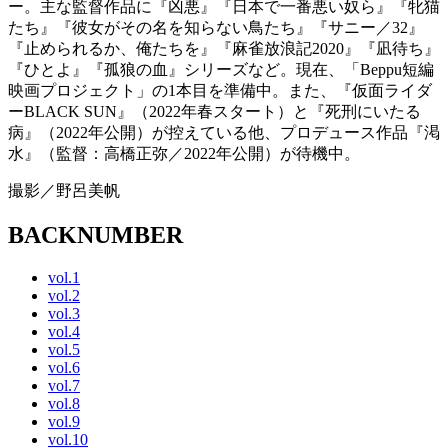
ー。主な監督作品に『凶悪』『日本で一番悪い奴ら』『牝猫
たち』『彼女がその名を知らない鳥たち』『サニー／32』
『止められるか、俺たちを』『麻雀放浪記2020』『凪待ち』
『ひとよ』『孤狼の血』シリーズなど。現在、「Beppu短編
映画プロジェクト」の1本目を準備中。また、『仮面ライダ
ーBLACK SUN』（2022年春スタート）と『死刑にいたる
病』（2022年公開）が控えている他、プロデュース作品『渇
水』（監督：高橋正弥／2022年公開）が待機中。
撮影／野呂美帆
BACKNUMBER
vol.1
vol.2
vol.3
vol.4
vol.5
vol.6
vol.7
vol.8
vol.9
vol.10