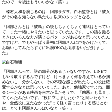
たので、今後はもういいかな（笑）」
榛村大和を演じるのは、阿部サダヲ。白石監督とは『彼女
がその名を知らない鳥たち』以来のタッグとなる。
「阿部さんとは『彼鳥』の後もちょくちょく連絡はとってい
て、また一緒にやりたいと思っていたんです。この話を撮る
ときにいろんな方が演じるパターンがあるなと思っていたん
ですけど、でもやっぱり最初に阿部さんに声をかけたくて、
お願いしてみたらすぐに出演OKのお返事をいただけまし
た」
「阿部さんって、謎の部分があるじゃないですか。LINEで
もやり取りするんですけど、けっきょく何を考えているか掴
めないし、分からない。その不穏な感じが出たらこの役は確
変するかなとは思っていました。あと、勉強家ですよね。面
会シーンがある映画を何本か見たそうで、『凶悪』も見直し
てくれたみたいです。“役に立ちましたか？”と聞いたら“い
や、全然役に立たなかった”って軽く言ったりする感じとか
は、とても阿部さんっぽいなと（笑）」