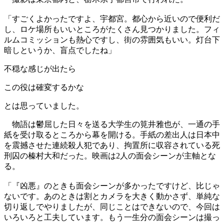
「すごくよかったですよ、宇都宮。都心から近いので便利だ
し、ロケ場所もいいところがたくさん見つかりました。フィ
ルムコミッションも熱心ですし、街の雰囲気もいい。灯台下
暗しというか、盲点でしたね」
不穏な感じが出たら
この役は確変するかな
とは思っていました。
物語は鬱屈した日々を送る大学生の筧井雅也が、一通の手
紙を受け取るところから幕を開ける。手紙の差出人は日本中
を震撼させた連続殺人犯であり、拘置所に収容されている死
刑囚の榛村大和だった。映画は2人の面会シーンが主軸とな
る。
「『凶悪』のときも面会シーンが多かったですけど、比じゃ
ないです。あのときは割とカメラを大きく動かさず、単純な
切り返しでやりましたが、同じことはできないので、今回は
いろいろと工夫しています。もう一生分の面会シーンは撮っ