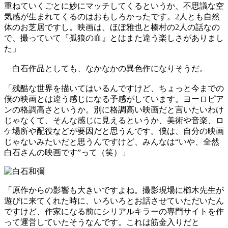
重ねていくごとに妙にマッチしてくるというか、不思議な空
気感が生まれてくるのはおもしろかったです。2人とも自然
体のお芝居ですし。映画は、ほぼ雅也と榛村の2人の話なの
で、撮っていて『孤狼の血』とはまた違う楽しさがありまし
た」
白石作品としても、なかなかの異色作になりそうだ。
「残酷な世界を描いてはいるんですけど、ちょっと今までの
僕の映画とは違う感じになる予感がしています。ヨーロピア
ンの格調高さというか。別に格調高い映画だと言いたいわけ
じゃなくて、そんな感じに見えるというか、美術や音楽、ロ
ケ場所や配役などが要因だと思うんです。僕は、自分の映画
じゃないみたいだと思うんですけど、みんなは“いや、全然
白石さんの映画です”って（笑）」
「原作からの影響も大きいですよね。撮影現場に櫛木先生が
遊びに来てくれた時に、いろいろとお話させていただいたん
ですけど、作家になる前にシリアルキラーの専門サイトを作
って運営していたそうなんです。これは筋金入りだと