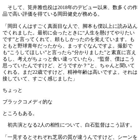
そして、筧井雅也役は2018年のデビュー以来、数多くの作
品で高い評価を得ている岡田健史が務める。
「岡田くんはすごく真面目な人で、脚本も僕以上に読み込ん
でくれました。最初に会ったときに“人生を懸けてやりたい
です”と言ってくれて、頼もしかったのを覚えています。も
ともと野球青年だったから、まっすぐなんですよ。撮影で
も“こうしてほしい”と言ったら“分かりました”と素直に言え
るし、考えがちょっと食い違っていたら、“監督、僕はこう
思っていたんですけど、どうですか？”と、ちゃんと聞いて
くれる。まだ22歳ですけど、精神年齢は高いですよ。それは
接していて、すごく感じました」
ちょっと
ブラックコメディ的な
ところもある。
初共演となる2人の相性について、白石監督はこう話す。
「一見するとそれぞれ芝居の質が違うんですけど、シーンを