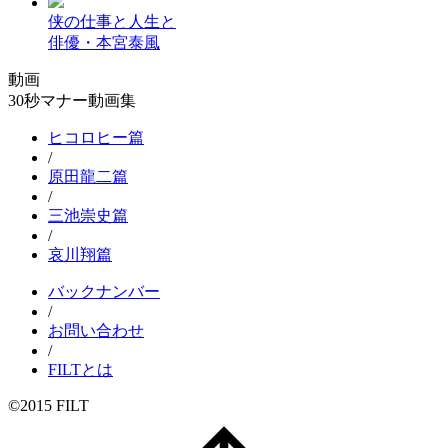
侠の仕事と人生と
俳優・本宮泰風
動画
30秒マナー動画集
ヒコロヒー篇
/
原田龍二篇
/
三池崇史篇
/
哀川翔篇
バックナンバー
/
お問い合わせ
/
FILTとは
©2015 FILT