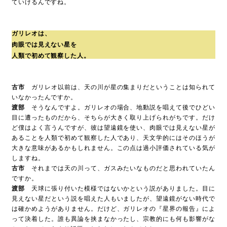
ていけるんですね。
ガリレオは、
肉眼では見えない星を
人類で初めて観察した人。
古市
ガリレオ以前は、天の川が星の集まりだということは知られて
いなかったんですか。
渡部
そうなんですよ。ガリレオの場合、地動説を唱えて後でひどい
目に遭ったものだから、そちらが大きく取り上げられがちです。だけ
ど僕はよく言うんですが、彼は望遠鏡を使い、肉眼では見えない星が
あることを人類で初めて観察した人であり、天文学的にはそのほうが
大きな意味があるかもしれません。この点は過小評価されている気が
しますね。
古市
それまでは天の川って、ガスみたいなものだと思われていたん
ですか。
渡部
天球に張り付いた模様ではないかという説がありました。目に
見えない星だという説を唱えた人もいましたが、望遠鏡がない時代で
は確かめようがありません。だけど、ガリレオの『星界の報告』によ
って決着した。誰も異論を挟まなかったし、宗教的にも何も影響がな