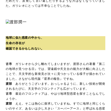
だめたり、反発して言い返したりするような力はなくなっていまし
た。ガリレオにとっては不幸なことでしたね。
地球に似た惑星の中から、
生命の存在が
確認できるかもしれない。
古市
ガリレオから少し離れてしまいますが、渡部さんの著書『第二
の地球が見つかる日』では、望遠鏡や天文台の能力が大幅に向上した
ことで、天文学的な新発見が次々に見つかっている様子が描かれてい
ました。さながら現代版『星界の報告』ですね。
渡部
ありがとうございます。おっしゃるように、新しい技術が開発
されるたびに、天文学のフロンティアも広がっています。
古市
最近のフロンティアは、やはり地球型惑星を探すことなんでし
ょうか。
渡部
ええ。そこは熱心に探求していますね。すでに地球と同じくら
いのサイズ、あるいは少し大きい「スーパーアース」と呼ばれる惑星