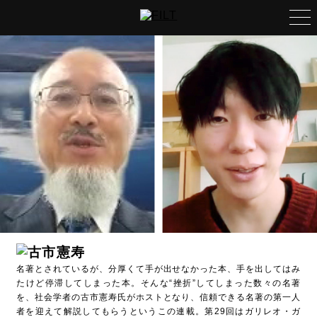
特集
いつもの島で語り尽くす、
大人の軽やかな遊び方。
俳優・哀川 翔 × 俳優・原田龍二
連載
生き方さがしの道しるべ
作家・佐藤優×チームみらい党首・安野貴博
うつしだすこと
映画監督・三島有紀子
愛と平和の1時間
俳優・原田龍二
フィルモぐらし
映画監督・白石和彌
名著とされているが、分厚くて手が出せなかった本、手を出してはみ
たけど停滞してしまった本。そんな“挫折”してしまった数々の名著
を、社会学者の古市憲寿氏がホストとなり、信頼できる名著の第一人
侠の仕事と人生と
者を迎えて解説してもらうというこの連載。第29回はガリレオ・ガ
俳優・本宮泰風