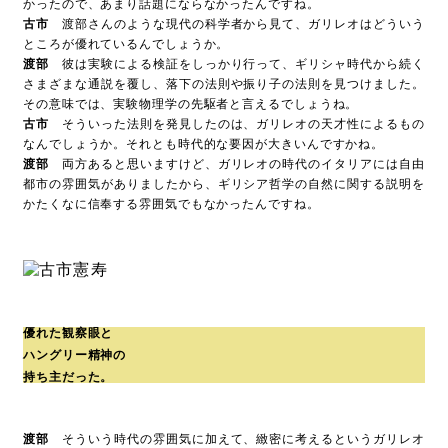
かったので、あまり話題にならなかったんですね。
古市
渡部さんのような現代の科学者から見て、ガリレオはどういう
ところが優れているんでしょうか。
渡部
彼は実験による検証をしっかり行って、ギリシャ時代から続く
さまざまな通説を覆し、落下の法則や振り子の法則を見つけました。
その意味では、実験物理学の先駆者と言えるでしょうね。
古市
そういった法則を発見したのは、ガリレオの天才性によるもの
なんでしょうか。それとも時代的な要因が大きいんですかね。
渡部
両方あると思いますけど、ガリレオの時代のイタリアには自由
都市の雰囲気がありましたから、ギリシア哲学の自然に関する説明を
かたくなに信奉する雰囲気でもなかったんですね。
優れた観察眼と
ハングリー精神の
持ち主だった。
渡部
そういう時代の雰囲気に加えて、緻密に考えるというガリレオ