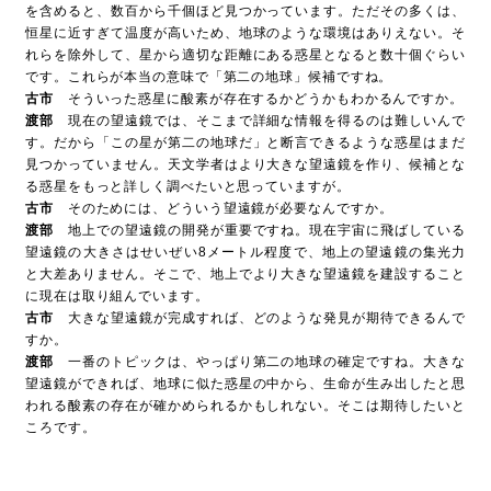
を含めると、数百から千個ほど見つかっています。ただその多くは、
恒星に近すぎて温度が高いため、地球のような環境はありえない。そ
れらを除外して、星から適切な距離にある惑星となると数十個ぐらい
です。これらが本当の意味で「第二の地球」候補ですね。
古市
そういった惑星に酸素が存在するかどうかもわかるんですか。
渡部
現在の望遠鏡では、そこまで詳細な情報を得るのは難しいんで
す。だから「この星が第二の地球だ」と断言できるような惑星はまだ
見つかっていません。天文学者はより大きな望遠鏡を作り、候補とな
る惑星をもっと詳しく調べたいと思っていますが。
古市
そのためには、どういう望遠鏡が必要なんですか。
渡部
地上での望遠鏡の開発が重要ですね。現在宇宙に飛ばしている
望遠鏡の大きさはせいぜい8メートル程度で、地上の望遠鏡の集光力
と大差ありません。そこで、地上でより大きな望遠鏡を建設すること
に現在は取り組んでいます。
古市
大きな望遠鏡が完成すれば、どのような発見が期待できるんで
すか。
渡部
一番のトピックは、やっぱり第二の地球の確定ですね。大きな
望遠鏡ができれば、地球に似た惑星の中から、生命が生み出したと思
われる酸素の存在が確かめられるかもしれない。そこは期待したいと
ころです。