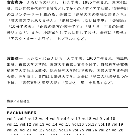
古市憲寿
ふるいちのりとし 社会学者。1985年生まれ、東京都出
身。若い世代を代表する論客として多くのメディアで活躍。情報番組
のコメンテーターも務める。著書に『絶望の国の幸福な若者たち』
『誰の味方でもありません』『絶対に挫折しない日本史』『楽観論』
『10分で名著』『正義の味方が苦手です』『謎とき 世界の宗教・
神話』など。また、小説家としても活動しており、著作に『奈落』
『アスク・ミー・ホワイ』『ヒノマル』など。
渡部潤一
わたなべじゅんいち 天文学者。1960年生まれ、福島県
出身。東京大学大学院、東京大学東京天文台を経て、自然科学研究機
構国立天文台上席教授。総合研究大学院大学教授。国際天文学連合副
会長。理学博士。専門は太陽系天文学。近著に『第二の地球が見つか
る日』『古代文明と星空の謎』『賢治と「星」を見る』など。
構成／斎藤哲也
BACKNUMBER
vol.1
vol.2
vol.3
vol.4
vol.5
vol.6
vol.7
vol.8
vol.9
vol.10
vol.11
vol.12
vol.13
vol.14
vol.15
vol.16
vol.17
vol.18
vol.19
vol.20
vol.21
vol.22
vol.23
vol.24
vol.25
vol.26
vol.27
vol.28