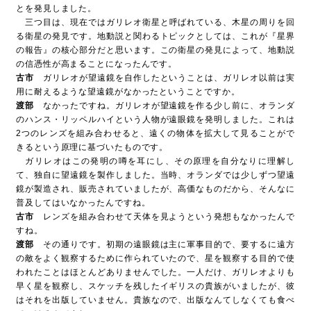
とを発見しました。
三つ目は、現在ではガリレオ衛星と呼ばれている、木星の周りを回
る衛星の発見です。地動説と関わるトピックとしては、これが『星界
の報告』の核心部分だと思います。この衛星の発見によって、地動説
の信憑性が高まることになったんです。
古市
ガリレオが望遠鏡を自作したということは、ガリレオ以前は実
用に耐えるような望遠鏡がなかったということですか。
渡部
なかったですね。ガリレオが望遠鏡を作る少し前に、オランダ
のハンス・リッペルハイという人物が遠眼鏡を発明しました。これは
2つのレンズを組み合わせると、遠くの物体を拡大して見ることがで
きるという原理に基づいたものです。
ガリレオはこの発明の噂を耳にし、その原理を自分なりに理解し
て、独自に望遠鏡を製作しました。当時、オランダでは少しずつ望遠
鏡が製造され、販売されていましたが、高価なものだから、そんなに
普及してはいなかったんですね。
古市
レンズを組み合わせて天体を見ようという発想もなかったんで
すね。
渡部
その通りです。初期の遠眼鏡は主に軍事目的で、要するに遠方
の敵をよく観察するために作られていたので、星を観察する目的で使
われたことはほとんどありませんでした。一人だけ、ガリレオよりも
早く星を観察し、スケッチを残したイギリスの貴族がいましたが、彼
はそれを出版していません。貴族なので、出版なんてしなくても食べ