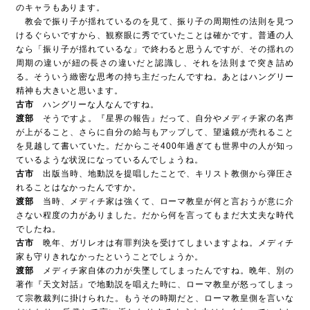
のキャラもあります。
教会で振り子が揺れているのを見て、振り子の周期性の法則を見つ
けるぐらいですから、観察眼に秀でていたことは確かです。普通の人
なら「振り子が揺れているな」で終わると思うんですが、その揺れの
周期の違いが紐の長さの違いだと認識し、それを法則まで突き詰め
る。そういう緻密な思考の持ち主だったんですね。あとはハングリー
精神も大きいと思います。
古市
ハングリーな人なんですね。
渡部
そうですよ。『星界の報告』だって、自分やメディチ家の名声
が上がること、さらに自分の給与もアップして、望遠鏡が売れること
を見越して書いていた。だからこそ400年過ぎても世界中の人が知っ
ているような状況になっているんでしょうね。
古市
出版当時、地動説を提唱したことで、キリスト教側から弾圧さ
れることはなかったんですか。
渡部
当時、メディチ家は強くて、ローマ教皇が何と言おうが意に介
さない程度の力がありました。だから何を言ってもまだ大丈夫な時代
でしたね。
古市
晩年、ガリレオは有罪判決を受けてしまいますよね。メディチ
家も守りきれなかったということでしょうか。
渡部
メディチ家自体の力が失墜してしまったんですね。晩年、別の
著作『天文対話』で地動説を唱えた時に、ローマ教皇が怒ってしまっ
て宗教裁判に掛けられた。もうその時期だと、ローマ教皇側を言いな