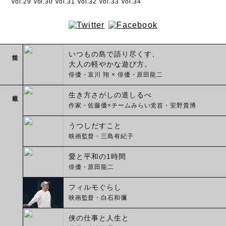
vol.29
vol.30
vol.31
vol.32
vol.33
vol.34
特集
いつもの島で語り尽くす、
大人の軽やかな遊び方。
俳優・哀川 翔 × 俳優・原田龍二
連載
生き方さがしの道しるべ
作家・佐藤優×チームみらい党首・安野貴博
うつしだすこと
映画監督・三島有紀子
愛と平和の1時間
俳優・原田龍二
フィルモぐらし
映画監督・白石和彌
侠の仕事と人生と