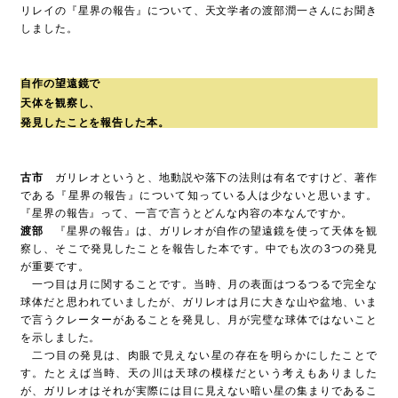
リレイの『星界の報告』について、天文学者の渡部潤一さんにお聞き
しました。
動画
30秒マナー動画集
ヒコロヒー篇
/
原田龍二篇
/
三池崇史篇
/
哀川翔篇
自作の望遠鏡で
バックナンバー
/
お問い合わせ
/
FILTとは
天体を観察し、
発見したことを報告した本。
古市
ガリレオというと、地動説や落下の法則は有名ですけど、著作
である『星界の報告』について知っている人は少ないと思います。
『星界の報告』って、一言で言うとどんな内容の本なんですか。
渡部
『星界の報告』は、ガリレオが自作の望遠鏡を使って天体を観
察し、そこで発見したことを報告した本です。中でも次の3つの発見
が重要です。
一つ目は月に関することです。当時、月の表面はつるつるで完全な
球体だと思われていましたが、ガリレオは月に大きな山や盆地、いま
で言うクレーターがあることを発見し、月が完璧な球体ではないこと
を示しました。
二つ目の発見は、肉眼で見えない星の存在を明らかにしたことで
す。たとえば当時、天の川は天球の模様だという考えもありました
が、ガリレオはそれが実際には目に見えない暗い星の集まりであるこ