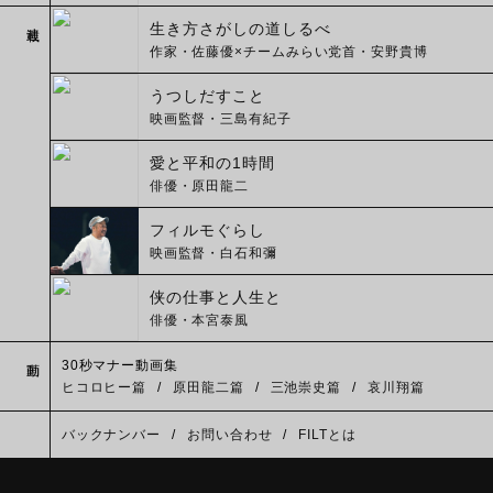
連載
生き方さがしの道しるべ
作家・佐藤優×チームみらい党首・安野貴博
うつしだすこと
映画監督・三島有紀子
愛と平和の1時間
俳優・原田龍二
フィルモぐらし
映画監督・白石和彌
侠の仕事と人生と
俳優・本宮泰風
動画
30秒マナー動画集
ヒコロヒー篇
/
原田龍二篇
/
三池崇史篇
/
哀川翔篇
バックナンバー
/
お問い合わせ
/
FILTとは