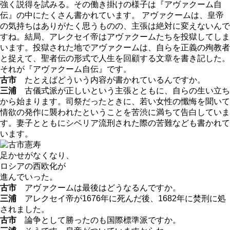
強く説得を試みる。その働き掛けの様子は『アヴァクーム自
伝』の中にたくさん書かれています。 アヴァクームは、皇帝
の気持ちはありがたく思うものの、主張は絶対に変えないんで
すね。結局、アレクセイ帝はアヴァクームたちを投獄してしま
います。投獄された地でアヴァクームは、自らを正義の殉教者
と捉えて、聖者伝の形式で人生を回顧する文章を書き記した。
それが『アヴァクーム自伝』です。
古市
たとえばどういう内容が書かれているんですか。
三浦
古儀式派が正しいという主張とともに、自らの生い立ち
から始まります。司祭だったときに、若い女性の懺悔を聞いて
情欲の発作に襲われたということを苦渋に満ちて告白していま
す。妻子とともにシベリア流刑された際の苦難なども書かれて
います。
足かせがなくなり、
ロシアの西欧化が
進んでいった。
古市
アヴァクームは最後はどうなるんですか。
三浦
アレクセイ帝が1676年に死んだ後、1682年に焚刑に処
されました。
古市
論争として勝ったのも国際標準派ですか。