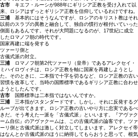
古市
キエフ・ルーシが988年にギリシア正教を受け入れて以
来、ロシアはずっとギリシア正教を信仰しているわけですね。
三浦
基本的にはそうなんですが、ロシアのキリスト教はそれ
以前のスラブの異教と融合して、独自の慣行が根付いていった
側面もあるんです。それが大問題になるのが、17世紀に成立
したロマノフ朝の時代です。
国家再建に端を発する
ツァーリ側と
古儀式派の対立。
三浦
ロマノフ朝第2代ツァーリ（皇帝）であるアレクセイ・
ミハイロヴィチは、ロシア正教を軸に国家を再建しようとし
た。そのときに、二本指で十字を切るなど、ロシア正教の古い
習慣を改革して、当時の国際標準であるギリシア正教に合わせ
ようとしたんです。
古市
国際標準は二本指ではないんですか。
三浦
三本指がスタンダードです。しかし、それに反発するグ
ループが出てきます。ロシア正教の古いやり方に忠実であるべ
きだ。そう考えた一派を「古儀式派」といいます。『アヴァク
ーム自伝』のアヴァクームは、この古儀式派の論客です。ツァ
ーリ側と古儀式派は激しく対立してしまいます。アレクセイ帝
はなんとか古儀式派のほうに納得してもらおうと思って、根気