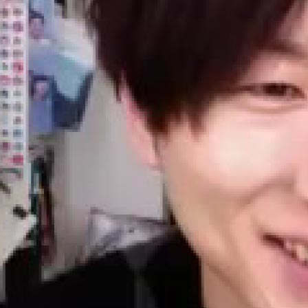
30秒マナー動画集
ヒコロヒー篇
/
原田龍二篇
/
三池崇史篇
/
哀川翔篇
バックナンバー
/
お問い合わせ
/
FILTとは