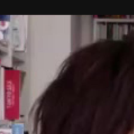
いつもの島で語り尽くす、
大人の軽やかな遊び方。
俳優・哀川 翔 × 俳優・原田龍二
生き方さがしの道しるべ
作家・佐藤優×チームみらい党首・安野貴博
うつしだすこと
映画監督・三島有紀子
愛と平和の1時間
俳優・原田龍二
フィルモぐらし
映画監督・白石和彌
侠の仕事と人生と
俳優・本宮泰風