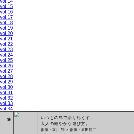
vol.14
vol.15
vol.16
vol.17
vol.18
vol.19
vol.20
vol.21
vol.22
vol.23
vol.24
vol.25
vol.26
vol.27
vol.28
vol.29
vol.30
vol.31
vol.32
vol.33
vol.34
特集
いつもの島で語り尽くす、
大人の軽やかな遊び方。
俳優・哀川 翔 × 俳優・原田龍二