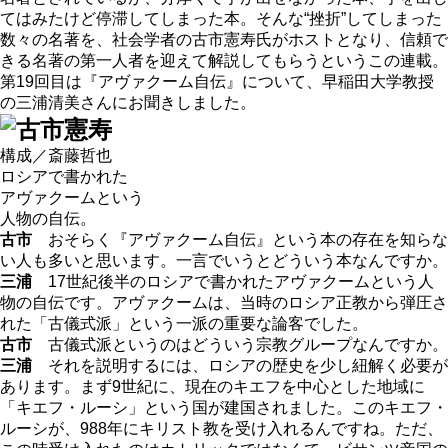
てはみたけど停滞してしまった本。そんな“挫折”してしまった
数々の名著を、社会学者の古市憲寿氏がホストとなり、信頼で
きる名著の第一人者を迎えて解説してもらうというこの連載。
第19回目は『アヴァクーム自伝』について、早稲田大学教授
の三浦清美さんにお聞きしました。
構成／斎藤哲也
ロシアで書かれた
アヴァクームという
人物の自伝。
古市
おそらく『アヴァクーム自伝』という本の存在を知らな
い人も多いと思います。一言でいうとどういう本なんですか。
三浦
17世紀後半のロシアで書かれたアヴァクームという人
物の自伝です。アヴァクームは、当時のロシア正教から弾圧さ
れた「古儀式派」という一派の重要な論客でした。
古市
古儀式派というのはどういう宗教グループなんですか。
三浦
それを説明するには、ロシアの歴史を少し紐解く必要が
あります。まず9世紀に、現在のキエフを中心とした地域に
「キエフ・ルーシ」という国が建国されました。このキエフ・
ルーシが、988年にキリスト教を受け入れるんですね。ただ、