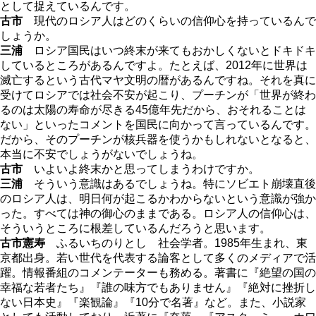
として捉えているんです。
古市
現代のロシア人はどのくらいの信仰心を持っているんで
しょうか。
三浦
ロシア国民はいつ終末が来てもおかしくないとドキドキ
しているところがあるんですよ。たとえば、2012年に世界は
滅亡するという古代マヤ文明の暦があるんですね。それを真に
受けてロシアでは社会不安が起こり、プーチンが「世界が終わ
るのは太陽の寿命が尽きる45億年先だから、おそれることは
ない」といったコメントを国民に向かって言っているんです。
だから、そのプーチンが核兵器を使うかもしれないとなると、
本当に不安でしょうがないでしょうね。
古市
いよいよ終末かと思ってしまうわけですか。
三浦
そういう意識はあるでしょうね。特にソビエト崩壊直後
のロシア人は、明日何が起こるかわからないという意識が強か
った。すべては神の御心のままである。ロシア人の信仰心は、
そういうところに根差しているんだろうと思います。
古市憲寿
ふるいちのりとし 社会学者。1985年生まれ、東
京都出身。若い世代を代表する論客として多くのメディアで活
躍。情報番組のコメンテーターも務める。著書に『絶望の国の
幸福な若者たち』『誰の味方でもありません』『絶対に挫折し
ない日本史』『楽観論』『10分で名著』など。また、小説家