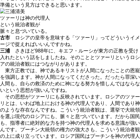
準備という見方はできると思います。
ツァーリは神の代理人
という統治者観が
脈々と息づいている。
古市
ロシアの皇帝を意味する「ツァーリ」ってどういうイメ
ージで捉えればいいんですかね。
三浦
さきほど988年に、キエフ・ルーシが東方の正教を受け
入れたという話をしましたね。そのこととツァーリというロシ
アの統治者観にはつながりがあります。
東方正教では、神であるキリストが人間になったことの恩寵
を強調します。神が人間になってくださった。だったら罪深い
人間も、自らの救済のために神になる努力を惜しんではならな
いという思想が強いんですね。
その思想がツァーリにも反映されています。ロシアのツァー
リとは、いわば地上における神の代理人であり、人間であり神
のような存在なんですね。こういう統治者観は、選挙で大統領
を選ぶ現代のロシアにも、脈々と息づいています。だから国民
も、指導者に絶対的な力を持つ神の代理人を求める意識が強い
んです。プーチン大統領の権力の強大さも、こういう統治者観
の上に成り立っています。ロシア国民はプーチンを神の代理人