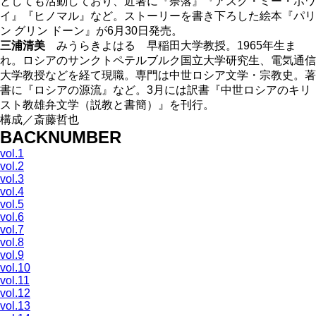
としても活動しており、近著に『奈落』『アスク・ミー・ホワ
イ』『ヒノマル』など。ストーリーを書き下ろした絵本『パリ
ン グリン ドーン』が6月30日発売。
三浦清美
みうらきよはる 早稲田大学教授。1965年生ま
れ。ロシアのサンクトペテルブルク国立大学研究生、電気通信
大学教授などを経て現職。専門は中世ロシア文学・宗教史。著
書に『ロシアの源流』など。3月には訳書『中世ロシアのキリ
スト教雄弁文学（説教と書簡）』を刊行。
構成／斎藤哲也
BACKNUMBER
vol.1
vol.2
vol.3
vol.4
vol.5
vol.6
vol.7
vol.8
vol.9
vol.10
vol.11
vol.12
vol.13