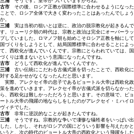
三浦
そうです。皇帝がついていますからね。
古市
その後、ロシア正教が国際標準に合わせるようになった
ことで、ロシア全体で大きく変わったことはあったんでしょう
か。
三浦
実は当初の狙いとは逆に、政治の脱宗教化が起きるんで
す。リューリク朝の時代は、宗教と政治は完全にオーバーラッ
プしていました。ロマノフ朝も始めこそロシア正教を軸にして
国づくりをしようとして、結局国際標準に合わせることによっ
て、西欧化が進んでいくんです。宗教にとらわれていては、国
づくりは進まないという意識になったんですね。
古市
どうして西欧化が進んでいくんですか。
三浦
古い伝統にこだわる古儀式派を切ったことで、西欧化に
対する足かせがなくなったんだと思います。
実際、アレクセイ帝の息子であるピョートル大帝は西欧化政
策を進めていきます。アレクセイ帝が古儀式派を切らなかった
ら、西欧化は難しかっただろうと思います。その意味で、ピョ
ートル大帝の飛躍の地ならしをしたのがアレクセイ・ミハイロ
ヴィチでした。
古市
非常に逆説的なことが起きたんですね。
三浦
そうですね。宗教的な争いで凄惨な犠牲者をいっぱい出
した。しかし、それがロシアの国にどういう影響を与えたかと
いうと、次の時代のピョートル大帝の西欧化という飛躍をした