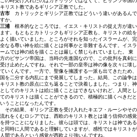
この時受け入れたのはカトリックではなくて、ビサンツ帝国の
キリスト教であるギリシア正教でした。
古市
カトリックとギリシア正教ではどういう違いがあるんで
すか。
三浦
根本的なところでは、イエス・キリストの捉え方が違い
ます。もともとカトリックもギリシア正教も、キリストの絵を
よく描いていました。ところがそれを知ったイスラームが、完
全なる尊い神を絵に描くとは何事かと非難するんです。イスラ
ームでは神の絵を描くことは厳しく禁じられていました。 東
方のビサンツ帝国は、当時の先進国なので、この批判を真剣に
受け止めたんですね。それで一部の皇帝は神の像を次々に壊し
ていくんです。一方で、聖像を擁護する一派も出てきたため、
国を二分する内乱にまで発展してしまった。結局、この論争は
キリスト教の原点に立ち返ることで決着しました。つまり、神
としてのキリストは絵に描くことはできないけれど、人間とし
てのキリストは描くことができるので、積極的に描くべきだと
いうことになったんです。
その結果、ギリシア正教を受け入れたキエフ・ルーシやその
流れをくむロシアでは、西欧のキリスト教とは違う信仰の感覚
を持つことになりました。彼らは頭では、キリストは神である
と同時に人間であると理解していますが、感性ではキリストが
人間であるという感覚が西欧より強いんですね。