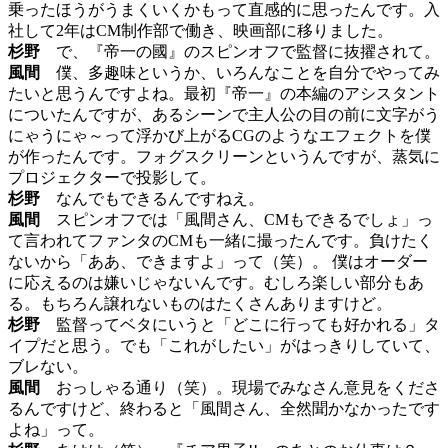
乗ったほうがうまくいくかもって直感的に思ったんです。入
社して2年はCM制作部で働き、映画部に移りました。
杉野
で、『帝一の國』のスピンオフで監督に抜擢されて。
風間
僕、多趣味というか、いろんなことを自分でやってみ
たいと思うんですよね。最初『帝一』の本編のアシスタント
についたんですが、あるシーンで主人公の目の前に文字がう
にゃうにゃ～って浮かび上がるCGのようなエフェクトを僕
が作ったんです。フォグスクリーンというんですが、蒸気に
プロジェクターで投影して。
杉野
なんでもできるんですねえ。
風間
スピンオフでは「風間さん、CMもできるでしょ」っ
て言われてファンタのCMも一緒に撮ったんです。負けたく
ないから「ああ、できますよ」って（笑）。 僕はオーダー
に応えるのは嫌いじゃないんです。むしろ楽しい部分もあ
る。もちろん譲れないものはたくさんありますけど。
杉野
監督ってベタにいうと「どこに行っても好かれる」タ
イプだと思う。でも「これがしたい」がはっきりしていて、
ブレない。
風間
おっしゃる通り（笑）。現場でみなさん意見をくださ
るんですけど、終わると「風間さん、全然聞かなかったです
よね」って。