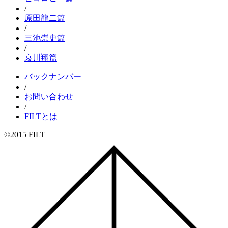
/
原田龍二篇
/
三池崇史篇
/
哀川翔篇
バックナンバー
/
お問い合わせ
/
FILTとは
©2015 FILT