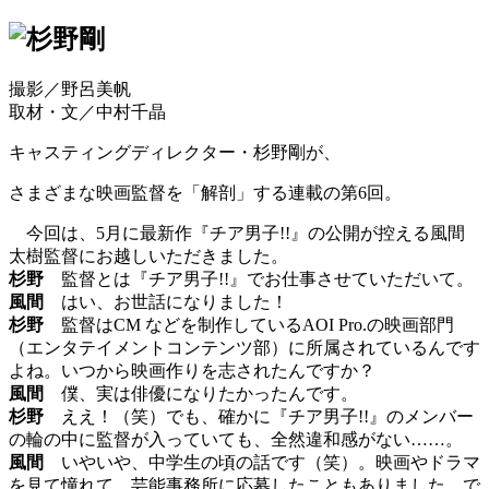
撮影／野呂美帆
取材・文／中村千晶
キャスティングディレクター・杉野剛が、
さまざまな映画監督を「解剖」する連載の第6回。
今回は、5月に最新作『チア男子!!』の公開が控える風間
太樹監督にお越しいただきました。
杉野
監督とは『チア男子!!』でお仕事させていただいて。
風間
はい、お世話になりました！
杉野
監督はCM などを制作しているAOI Pro.の映画部門
（エンタテイメントコンテンツ部）に所属されているんです
よね。いつから映画作りを志されたんですか？
風間
僕、実は俳優になりたかったんです。
杉野
ええ！（笑）でも、確かに『チア男子!!』のメンバー
の輪の中に監督が入っていても、全然違和感がない……。
風間
いやいや、中学生の頃の話です（笑）。映画やドラマ
を見て憧れて、芸能事務所に応募したこともありました。で