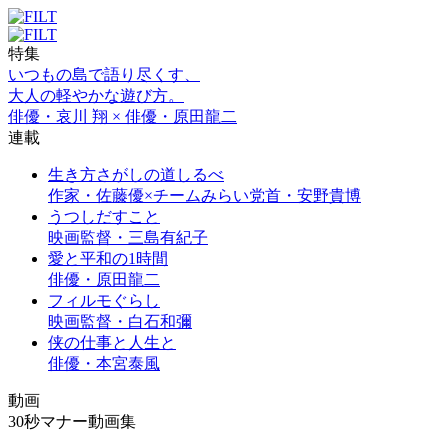
特集
いつもの島で語り尽くす、
大人の軽やかな遊び方。
俳優・哀川 翔 × 俳優・原田龍二
連載
生き方さがしの道しるべ
作家・佐藤優×チームみらい党首・安野貴博
うつしだすこと
映画監督・三島有紀子
愛と平和の1時間
俳優・原田龍二
フィルモぐらし
映画監督・白石和彌
侠の仕事と人生と
俳優・本宮泰風
動画
30秒マナー動画集