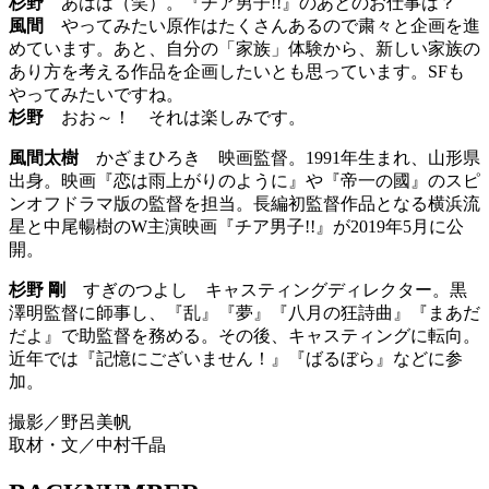
杉野
あはは（笑）。『チア男子!!』のあとのお仕事は？
風間
やってみたい原作はたくさんあるので粛々と企画を進
めています。あと、自分の「家族」体験から、新しい家族の
あり方を考える作品を企画したいとも思っています。SFも
やってみたいですね。
杉野
おお～！ それは楽しみです。
風間太樹
かざまひろき 映画監督。1991年生まれ、山形県
出身。映画『恋は雨上がりのように』や『帝一の國』のスピ
ンオフドラマ版の監督を担当。長編初監督作品となる横浜流
星と中尾暢樹のW主演映画『チア男子!!』が2019年5月に公
開。
杉野 剛
すぎのつよし キャスティングディレクター。黒
澤明監督に師事し、『乱』『夢』『八月の狂詩曲』『まあだ
だよ』で助監督を務める。その後、キャスティングに転向。
近年では『記憶にございません！』『ばるぼら』などに参
加。
撮影／野呂美帆
取材・文／中村千晶