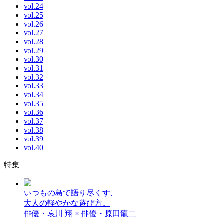
vol.24
vol.25
vol.26
vol.27
vol.28
vol.29
vol.30
vol.31
vol.32
vol.33
vol.34
vol.35
vol.36
vol.37
vol.38
vol.39
vol.40
特集
いつもの島で語り尽くす、
大人の軽やかな遊び方。
俳優・哀川 翔 × 俳優・原田龍二