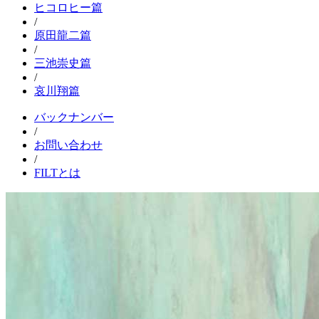
ヒコロヒー篇
/
原田龍二篇
/
三池崇史篇
/
哀川翔篇
バックナンバー
/
お問い合わせ
/
FILTとは