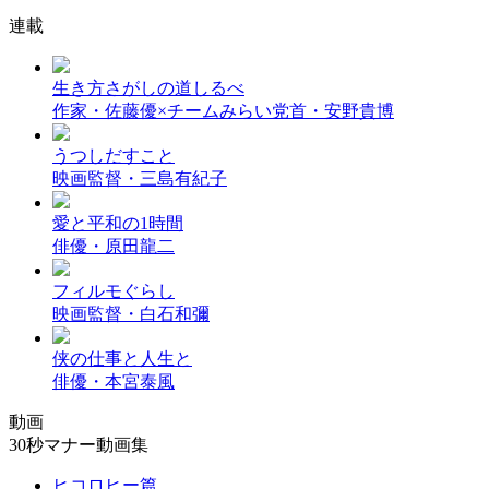
連載
生き方さがしの道しるべ
作家・佐藤優×チームみらい党首・安野貴博
うつしだすこと
映画監督・三島有紀子
愛と平和の1時間
俳優・原田龍二
フィルモぐらし
映画監督・白石和彌
侠の仕事と人生と
俳優・本宮泰風
動画
30秒マナー動画集
ヒコロヒー篇