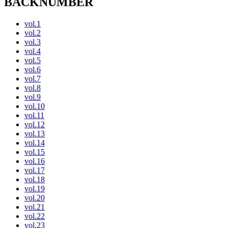
BACKNUMBER
vol.1
vol.2
vol.3
vol.4
vol.5
vol.6
vol.7
vol.8
vol.9
vol.10
vol.11
vol.12
vol.13
vol.14
vol.15
vol.16
vol.17
vol.18
vol.19
vol.20
vol.21
vol.22
vol.23