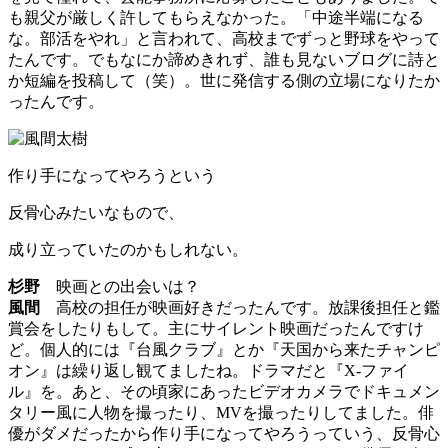
も親父が厳しく許してもらえなかった。「中途半端になる
な。部活をやれ」と言われて、高校までずっと野球をやって
たんです。でもなにか諦めきれず、誰も見ないブログに詩と
か短編を投稿して（笑）。世に発信する側の立場になりたか
ったんです。
作り手になってやろうという
反骨心みたいなもので、
成り立っていたのかもしれない。
杉野
映画との出会いは？
風間
高校の担任が映画好きだったんです。放課後担任と鑑
賞会をしたりもして。主にサイレント映画だったんですけ
ど。個人的には『台風クラブ』とか『天国から来たチャンピ
オン』は繰り返し観てましたね。ドラマだと『X-ファイ
ル』を。あと、その頃家にあったビデオカメラでドキュメン
タリー風に人物を撮ったり、MVを撮ったりしてました。俳
優がダメだったから作り手になってやろうっていう、反骨心