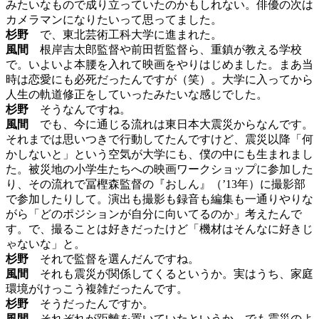
みたいなもので成り立っていたのかもしれない。俳優の次は
カメラマンになりたいって思ってました。
杉野
で、東北芸術工科大学に進まれた。
風間
根岸吉太郎監督や前田哲監督ら、重鎮が教える学校
で。いよいよ本腰を入れて映画をやりはじめました。まあ当
時は恋愛にも必死だったんですが（笑）。大学に入ってから
人生の軌道修正をしていったみたいな感じでした。
杉野
そうなんですね。
風間
でも、今に通じる流れは東日本大震災からなんです。
それまでは思いつきで行動してたんですけど、震災以降「何
かしないと」という空気が大学にも、僕の中にも生まれまし
た。被災地の小学生たちへの映画ワークショップに参加した
り、その流れで冨樫森監督の『おしん』（’13年）に撮影部
で参加したりして。演出も撮影も録音も編集も一通りやりな
がら「どのポジションが自分に向いてるのか」考えたんで
す。で、撮ることは好きだったけど「機材はそんなに好きじ
ゃないな」と。
杉野
それで監督を選んだんですね。
風間
それも震災が関係してくるというか。実はうち、家庭
環境がけっこう複雑だったんです。
杉野
そうだったんですか。
風間
それぞれが距離を置いていたというか。でも震災のよ