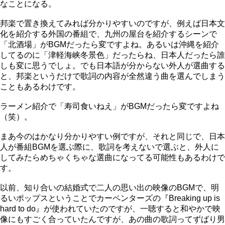
なことになる。
邦楽で置き換えてみれば分かりやすいのですが、例えば日本文
化を紹介する外国の番組で、九州の屋台を紹介するシーンで
「北酒場」がBGMだったら変ですよね。あるいは沖縄を紹介
してるのに「津軽海峡冬景色」だったらね、日本人だったら誰
しも変に思うでしょ。でも日本語が分からない外人が選曲する
と、邦楽というだけで歌詞の内容が全然違う曲を選んでしまう
こともあるわけです。
ラーメン紹介で「寿司食いねえ」がBGMだったら変ですよね
（笑）。
まあ今のはかなり分かりやすい例ですが、それと同じで、日本
人が番組BGMを選ぶ際に、歌詞を考えないで選ぶと、外人に
してみたらめちゃくちゃな選曲になってる可能性もあるわけで
す。
以前、知り合いの結婚式で二人の思い出の映像のBGMで、明
るいポップスということでカーペンターズの『Breaking up is
hard to do』が使われていたのですが、一聴すると和やかで映
像にもすごく合っていたんですが、あの曲の歌詞ってずばり男