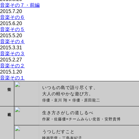
音楽その７・前編
2015.7.20
音楽その６
2015.6.20
音楽その５
2015.5.20
音楽その４
2015.3.31
音楽その３
2015.2.27
音楽その２
2015.1.20
音楽その１
特集
いつもの島で語り尽くす、
大人の軽やかな遊び方。
俳優・哀川 翔 × 俳優・原田龍二
連載
生き方さがしの道しるべ
作家・佐藤優×チームみらい党首・安野貴博
うつしだすこと
映画監督・三島有紀子