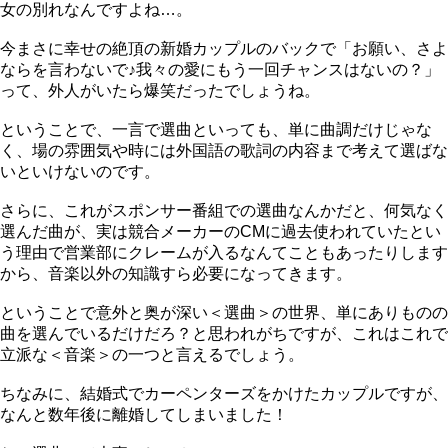
女の別れなんですよね…。
今まさに幸せの絶頂の新婚カップルのバックで「お願い、さよ
ならを言わないで♪我々の愛にもう一回チャンスはないの？」
って、外人がいたら爆笑だったでしょうね。
ということで、一言で選曲といっても、単に曲調だけじゃな
く、場の雰囲気や時には外国語の歌詞の内容まで考えて選ばな
いといけないのです。
さらに、これがスポンサー番組での選曲なんかだと、何気なく
選んだ曲が、実は競合メーカーのCMに過去使われていたとい
う理由で営業部にクレームが入るなんてこともあったりします
から、音楽以外の知識すら必要になってきます。
ということで意外と奥が深い＜選曲＞の世界、単にありものの
曲を選んでいるだけだろ？と思われがちですが、これはこれで
立派な＜音楽＞の一つと言えるでしょう。
ちなみに、結婚式でカーペンターズをかけたカップルですが、
なんと数年後に離婚してしまいました！