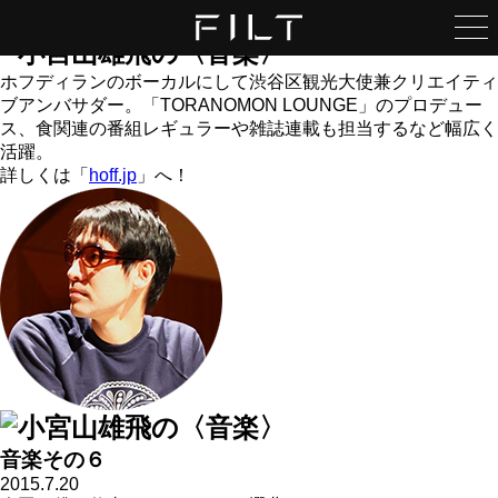
いつもの島で語り尽くす、
ホフディランのボーカルにして渋谷区観光大使兼クリエイティ
大人の軽やかな遊び方。
ブアンバサダー。「TORANOMON LOUNGE」のプロデュー
俳優・哀川 翔 × 俳優・原田龍二
ス、食関連の番組レギュラーや雑誌連載も担当するなど幅広く
活躍。
詳しくは「
hoff.jp
」へ！
生き方さがしの道しるべ
作家・佐藤優×チームみらい党首・安野貴博
うつしだすこと
映画監督・三島有紀子
愛と平和の1時間
俳優・原田龍二
フィルモぐらし
映画監督・白石和彌
音楽その６
侠の仕事と人生と
2015.7.20
俳優・本宮泰風