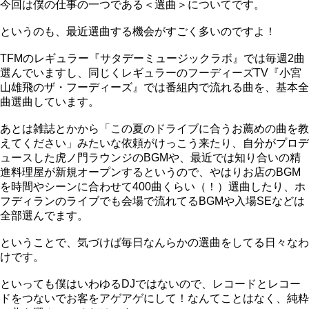
今回は僕の仕事の一つである＜選曲＞についてです。
30秒マナー動画集
というのも、最近選曲する機会がすごく多いのですよ！
ヒコロヒー篇
/
原田龍二篇
/
三池崇史篇
/
哀川翔篇
TFMのレギュラー『サタデーミュージックラボ』では毎週2曲
バックナンバー
/
お問い合わせ
/
FILTとは
選んでいますし、同じくレギュラーのフーディーズTV『小宮
山雄飛のザ・フーディーズ』では番組内で流れる曲を、基本全
曲選曲しています。
あとは雑誌とかから「この夏のドライブに合うお薦めの曲を教
えてください」みたいな依頼がけっこう来たり、自分がプロデ
ュースした虎ノ門ラウンジのBGMや、最近では知り合いの精
進料理屋が新規オープンするというので、やはりお店のBGM
を時間やシーンに合わせて400曲くらい（！）選曲したり、ホ
フディランのライブでも会場で流れてるBGMや入場SEなどは
全部選んでます。
ということで、気づけば毎日なんらかの選曲をしてる日々なわ
けです。
といっても僕はいわゆるDJではないので、レコードとレコー
ドをつないでお客をアゲアゲにして！なんてことはなく、純粋