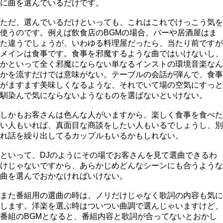
に曲を選んでいるだけです。
ただ、選んでいるだけといっても、これはこれでけっこう気を
使うのです。例えば飲食店のBGMの場合、バーや居酒屋はま
た違うでしょうが、いわゆる料理屋だったら、当たり前ですが
メインは食事です。食事を邪魔するような曲ではいけないし、
かといって全く邪魔にならない単なるインストの環境音楽なん
かを流すだけでは意味がない。テーブルの会話が弾んで、食事
がますます美味しくなるような、それでいて場の空気にすっと
馴染んで気にならないようなものを選ばないといけない。
しかもお客さんは色んな人がいますから、楽しく食事を食べた
い人もいれば、真面目な商談をしたい人もいるでしょうし、別
れ話を繰り出してるカップルもいるかもしれない。
といって、DJのようにその場でお客さんを見て選曲できるわ
けじゃないですから、あらかじめどんなシーンにも合うような
曲を選んでおかなければいけない。
また番組用の選曲の時は、ノリだけじゃなく歌詞の内容も気に
します。洋楽を選ぶ時はついつい曲調で選んじゃいますけど、
番組のBGMとなると、番組内容と歌詞が合ってないとおかし